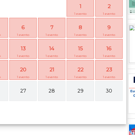
1
2
1
evento
1
evento
6
7
8
9
o
1
evento
1
evento
1
evento
1
evento
13
14
15
16
o
1
evento
1
evento
1
evento
1
evento
20
21
22
23
o
1
evento
1
evento
1
evento
1
evento
27
28
29
30