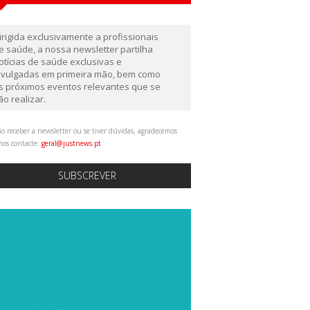
irigida exclusivamente a profissionais
e saúde, a nossa newsletter partilha
otícias de saúde exclusivas e
ivulgadas em primeira mão, bem como
s próximos eventos relevantes que se
ão realizar.
o receber a newsletter ou se tiver dúvidas, agradecemos
nos contacte:
geral@justnews.pt
SUBSCREVER