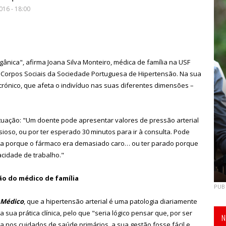
16 - 18:00
nica", afirma Joana Silva Monteiro, médica de família na USF
Corpos Sociais da Sociedade Portuguesa de Hipertensão. Na sua
crónico, que afeta o indivíduo nas suas diferentes dimensões –
tuação: "Um doente pode apresentar valores de pressão arterial
ioso, ou por ter esperado 30 minutos para ir à consulta. Pode
ta porque o fármaco era demasiado caro… ou ter parado porque
acidade de trabalho."
ão do médico de família
PUB
 Médico
, que a hipertensão arterial é uma patologia diariamente
 sua prática clínica, pelo que "seria lógico pensar que, por ser
N
nos cuidados de saúde primários, a sua gestão fosse fácil e