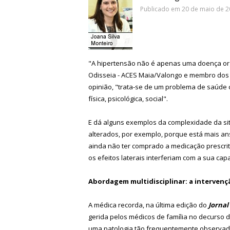
Publicado em 20 de maio de 20
"A hipertensão não é apenas uma doença orgâ
Odisseia - ACES Maia/Valongo e membro dos 
opinião, "trata-se de um problema de saúde 
física, psicológica, social".
E dá alguns exemplos da complexidade da si
alterados, por exemplo, porque está mais ans
ainda não ter comprado a medicação prescri
os efeitos laterais interferiam com a sua cap
Abordagem multidisciplinar: a intervenç
A médica recorda, na última edição do
Jornal
gerida pelos médicos de família no decurso da
uma patologia tão frequentemente observada 