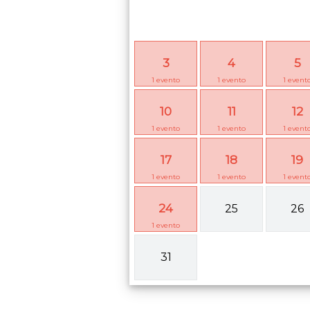
3
4
5
1
evento
1
evento
1
event
10
11
12
1
evento
1
evento
1
event
17
18
19
1
evento
1
evento
1
event
24
25
26
1
evento
31