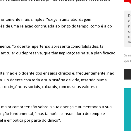
D
arentemente mais simples, "exigem uma abordagem
d
avés de uma relação continuada ao longo do tempo, como é a do
n
d
o
v
mente, "o doente hipertenso apresenta comorbilidades, tal
articular ou depressiva, que têm implicações na sua planificação
Se nã
que 
lta "não é o doente dos ensaios clínicos e, frequentemente, não
. É o doente com toda a sua história de vida, inserido numa
contingências sociais, culturais, com os seus valores e
a maior compreensão sobre a sua doença e aumentando a sua
rvenção fundamental, "mas também consumidora de tempo e
l e empática por parte do clínico".