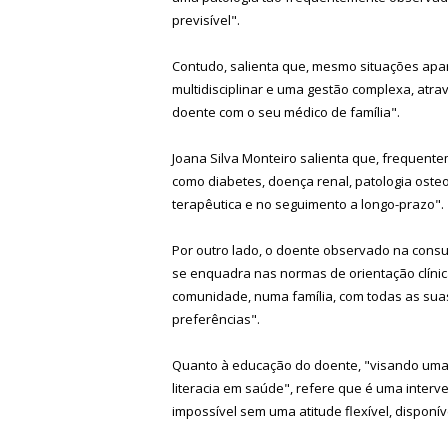
previsível".
Contudo, salienta que, mesmo situações ap
multidisciplinar e uma gestão complexa, atr
doente com o seu médico de família".
Joana Silva Monteiro salienta que, frequente
como diabetes, doença renal, patologia osteo
terapêutica e no seguimento a longo-prazo".
Por outro lado, o doente observado na consu
se enquadra nas normas de orientação clínica
comunidade, numa família, com todas as suas 
preferências".
Quanto à educação do doente, "visando um
literacia em saúde", refere que é uma inte
impossível sem uma atitude flexível, disponíve