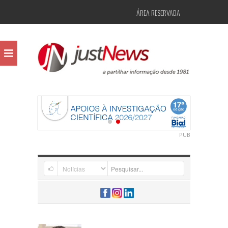
ÁREA RESERVADA
PUB