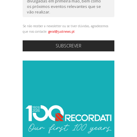
divulgadas em primeira mão, bem como
os próximos eventos relevantes que se
vão realizar.
Se não receber a newsletter ou se tiver dúvidas, agradecemos
que nos contacte:
geral@justnews.pt
SUBSCREVER