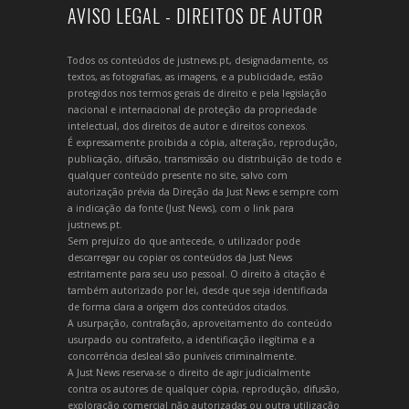
AVISO LEGAL - DIREITOS DE AUTOR
Todos os conteúdos de justnews.pt, designadamente, os
textos, as fotografias, as imagens, e a publicidade, estão
protegidos nos termos gerais de direito e pela legislação
nacional e internacional de proteção da propriedade
intelectual, dos direitos de autor e direitos conexos.
É expressamente proibida a cópia, alteração, reprodução,
publicação, difusão, transmissão ou distribuição de todo e
qualquer conteúdo presente no site, salvo com
autorização prévia da Direção da Just News e sempre com
a indicação da fonte (Just News), com o link para
justnews.pt.
Sem prejuízo do que antecede, o utilizador pode
descarregar ou copiar os conteúdos da Just News
estritamente para seu uso pessoal. O direito à citação é
também autorizado por lei, desde que seja identificada
de forma clara a origem dos conteúdos citados.
A usurpação, contrafação, aproveitamento do conteúdo
usurpado ou contrafeito, a identificação ilegítima e a
concorrência desleal são puníveis criminalmente.
A Just News reserva-se o direito de agir judicialmente
contra os autores de qualquer cópia, reprodução, difusão,
exploração comercial não autorizadas ou outra utilização