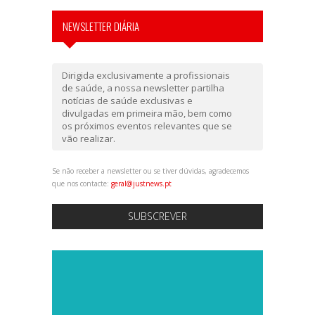
NEWSLETTER DIÁRIA
Dirigida exclusivamente a profissionais
de saúde, a nossa newsletter partilha
notícias de saúde exclusivas e
divulgadas em primeira mão, bem como
os próximos eventos relevantes que se
vão realizar.
Se não receber a newsletter ou se tiver dúvidas, agradecemos
que nos contacte:
geral@justnews.pt
SUBSCREVER