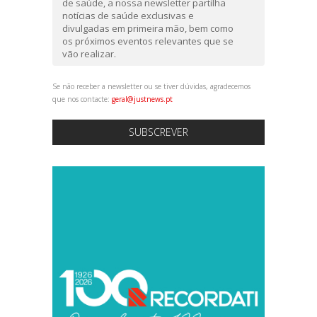
de saúde, a nossa newsletter partilha
notícias de saúde exclusivas e
divulgadas em primeira mão, bem como
os próximos eventos relevantes que se
vão realizar.
Se não receber a newsletter ou se tiver dúvidas, agradecemos
que nos contacte:
geral@justnews.pt
SUBSCREVER