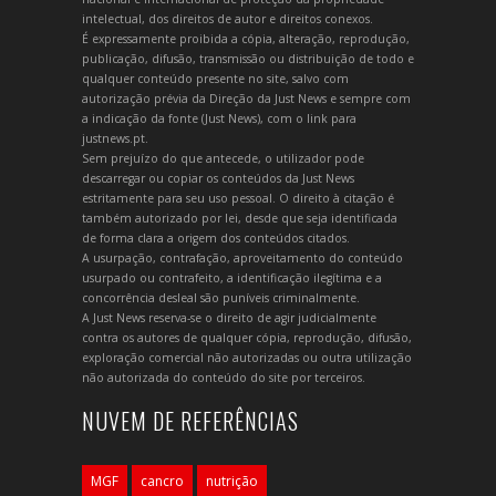
intelectual, dos direitos de autor e direitos conexos.
É expressamente proibida a cópia, alteração, reprodução,
publicação, difusão, transmissão ou distribuição de todo e
qualquer conteúdo presente no site, salvo com
autorização prévia da Direção da Just News e sempre com
a indicação da fonte (Just News), com o link para
justnews.pt.
Sem prejuízo do que antecede, o utilizador pode
descarregar ou copiar os conteúdos da Just News
estritamente para seu uso pessoal. O direito à citação é
também autorizado por lei, desde que seja identificada
de forma clara a origem dos conteúdos citados.
A usurpação, contrafação, aproveitamento do conteúdo
usurpado ou contrafeito, a identificação ilegítima e a
concorrência desleal são puníveis criminalmente.
A Just News reserva-se o direito de agir judicialmente
contra os autores de qualquer cópia, reprodução, difusão,
exploração comercial não autorizadas ou outra utilização
não autorizada do conteúdo do site por terceiros.
NUVEM DE REFERÊNCIAS
MGF
cancro
nutrição