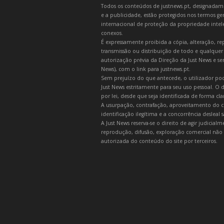
Todos os conteúdos de justnews.pt, designadament
e a publicidade, estão protegidos nos termos gera
internacional de proteção da propriedade intelec
conexos.
É expressamente proibida a cópia, alteração, re
transmissão ou distribuição de todo e qualquer
autorização prévia da Direção da Just News e se
News), com o link para justnews.pt.
Sem prejuízo do que antecede, o utilizador pod
Just News estritamente para seu uso pessoal. O
por lei, desde que seja identificada de forma cl
A usurpação, contrafação, aproveitamento do c
identificação ilegítima e a concorrência desleal
A Just News reserva-se o direito de agir judicia
reprodução, difusão, exploração comercial não 
autorizada do conteúdo do site por terceiros.