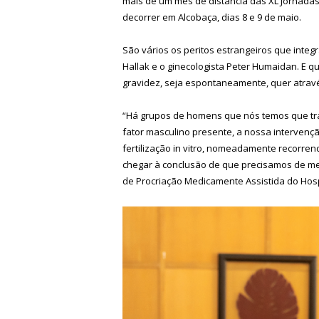
mais de um mês de distância das XL Jornada
decorrer em Alcobaça, dias 8 e 9 de maio.
São vários os peritos estrangeiros que inte
Hallak e o ginecologista Peter Humaidan. E qu
gravidez, seja espontaneamente, quer através 
“Há grupos de homens que nós temos que tra
fator masculino presente, a nossa intervençã
fertilização in vitro, nomeadamente recorre
chegar à conclusão de que precisamos de me
de Procriação Medicamente Assistida do Hosp