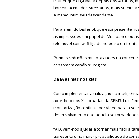
mulher que engravida depois dos 40 anos, m
homem acima dos 50-55 anos, mais sujeito a 
autismo, num seu descendente.
Para além do bisfenol, que está presente no
as impressões em papel do Multibanco ou as
telemóvel com wi-fi ligado no bolso da frent
“Vemos reduções muito grandes na concent
consomem canábis”, regista.
Da IA às más notícias
Como implementar a utilização da inteligência
abordado nas XL Jornadas da SPMR. Luís Ferr
monitorização contínua por vídeo para a se
desenvolvimento que aquela se torna depois di
“A IA vem-nos ajudar a tornar mais fácil a tar
apresenta uma maior probabilidade de conse