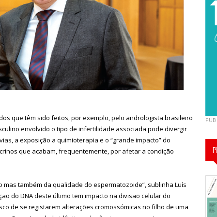
s que têm sido feitos, por exemplo, pelo andrologista brasileiro
PUB
lino envolvido o tipo de infertilidade associada pode divergir
vias, a exposição a quimioterapia e o “grande impacto” do
P
crinos que acabam, frequentemente, por afetar a condição
o mas também da qualidade do espermatozoide”, sublinha Luís
ção do DNA deste último tem impacto na divisão celular do
risco de se registarem alterações cromossómicas no filho de uma