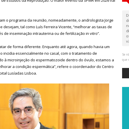
s de Estudos da Reprodução. O maior evento da SPMR em 2026 vai
D
gram o programa da reunião, nomeadamente, o andrologista Jorge
d
n
e desejam, tal como Luís Ferreira Vicente, “melhorar as taxas de
d
de inseminação intrauterina ou de fertilização in vitro”.
o
v
tar de forma diferente. Enquanto até agora, quando havia um
o incidia essencialmente no casal, com o tratamento de
Se nã
ndo à microinjeção do espermatozoide dentro do óvulo, estamos a
que 
lhorar a condição espermática”, refere o coordenador do Centro
ital Lusíadas Lisboa.