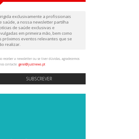
irigida exclusivamente a profissionais
e saúde, a nossa newsletter partilha
otícias de saúde exclusivas e
ivulgadas em primeira mão, bem como
s próximos eventos relevantes que se
ão realizar.
o receber a newsletter ou se tiver dúvidas, agradecemos
nos contacte:
geral@justnews.pt
SUBSCREVER