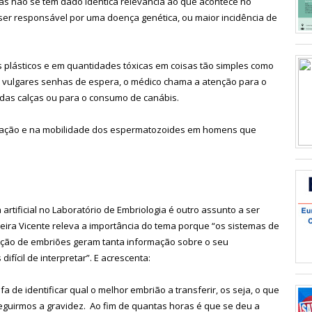
as não se tem dado idêntica relevância ao que acontece no
ser responsável por uma doença genética, ou maior incidência de
s plásticos e em quantidades tóxicas em coisas tão simples como
 vulgares senhas de espera, o médico chama a atenção para o
e das calças ou para o consumo de canábis.
ração e na mobilidade dos espermatozoides em homens que
 artificial no Laboratório de Embriologia é outro assunto a ser
eira Vicente releva a importância do tema porque “os sistemas de
leção de embriões geram tanta informação sobre o seu
fícil de interpretar”. E acrescenta:
efa de identificar qual o melhor embrião a transferir, os seja, o que
guirmos a gravidez. Ao fim de quantas horas é que se deu a