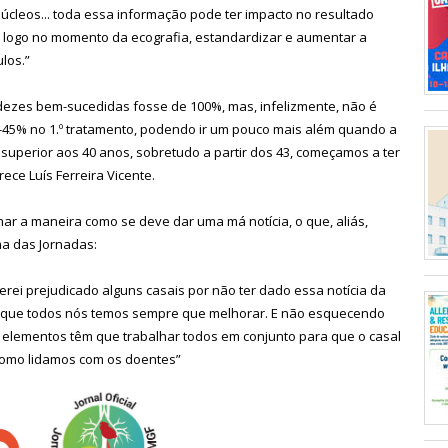
núcleos... toda essa informação pode ter impacto no resultado
, logo no momento da ecografia, estandardizar e aumentar a
los.”
ezes bem-sucedidas fosse de 100%, mas, infelizmente, não é
5-45% no 1.º tratamento, podendo ir um pouco mais além quando a
superior aos 40 anos, sobretudo a partir dos 43, começamos a ter
ece Luís Ferreira Vicente.
har a maneira como se deve dar uma má notícia, o que, aliás,
ma das Jornadas:
terei prejudicado alguns casais por não ter dado essa notícia da
e que todos nós temos sempre que melhorar. E não esquecendo
s elementos têm que trabalhar todos em conjunto para que o casal
como lidamos com os doentes”