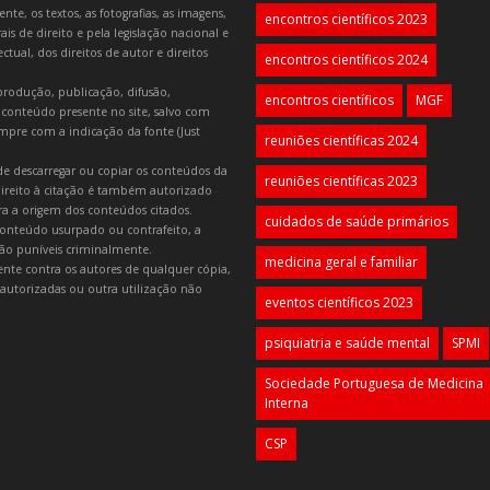
e, os textos, as fotografias, as imagens,
encontros científicos 2023
is de direito e pela legislação nacional e
tual, dos direitos de autor e direitos
encontros científicos 2024
produção, publicação, difusão,
encontros científicos
MGF
 conteúdo presente no site, salvo com
mpre com a indicação da fonte (Just
reuniões científicas 2024
e descarregar ou copiar os conteúdos da
reuniões científicas 2023
 direito à citação é também autorizado
ara a origem dos conteúdos citados.
cuidados de saúde primários
onteúdo usurpado ou contrafeito, a
 são puníveis criminalmente.
medicina geral e familiar
lmente contra os autores de qualquer cópia,
autorizadas ou outra utilização não
eventos científicos 2023
psiquiatria e saúde mental
SPMI
Sociedade Portuguesa de Medicina
Interna
CSP