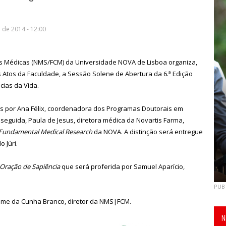
de 2014 - 12:00
s Médicas (NMS/FCM) da Universidade NOVA de Lisboa organiza,
 Atos da Faculdade, a Sessão Solene de Abertura da 6.ª Edição
ias da Vida.
as por Ana Félix, coordenadora dos Programas Doutorais em
seguida, Paula de Jesus, diretora médica da Novartis Farma,
n Fundamental Medical Research
da NOVA. A distinção será entregue
 Júri.
Oração de Sapiência
que será proferida por Samuel Aparício,
PUB
ime da Cunha Branco, diretor da NMS|FCM.
N