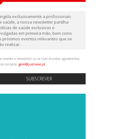
irigida exclusivamente a profissionais
e saúde, a nossa newsletter partilha
otícias de saúde exclusivas e
ivulgadas em primeira mão, bem como
s próximos eventos relevantes que se
ão realizar.
o receber a newsletter ou se tiver dúvidas, agradecemos
nos contacte:
geral@justnews.pt
SUBSCREVER