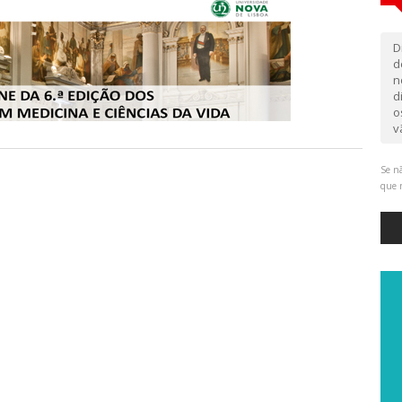
D
d
n
d
o
v
Se nã
que 