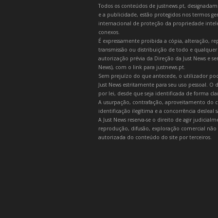
Todos os conteúdos de justnews.pt, designadament
e a publicidade, estão protegidos nos termos gera
internacional de proteção da propriedade intelec
conexos.
É expressamente proibida a cópia, alteração, re
transmissão ou distribuição de todo e qualquer
autorização prévia da Direção da Just News e se
News), com o link para justnews.pt.
Sem prejuízo do que antecede, o utilizador pod
Just News estritamente para seu uso pessoal. O
por lei, desde que seja identificada de forma cl
A usurpação, contrafação, aproveitamento do c
identificação ilegítima e a concorrência desleal
A Just News reserva-se o direito de agir judicia
reprodução, difusão, exploração comercial não 
autorizada do conteúdo do site por terceiros.