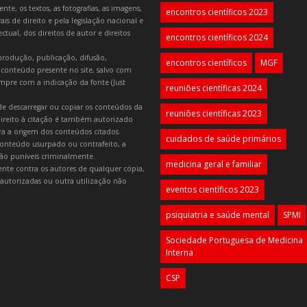
e, os textos, as fotografias, as imagens,
encontros científicos 2023
is de direito e pela legislação nacional e
tual, dos direitos de autor e direitos
encontros científicos 2024
produção, publicação, difusão,
encontros científicos
MGF
 conteúdo presente no site, salvo com
mpre com a indicação da fonte (Just
reuniões científicas 2024
e descarregar ou copiar os conteúdos da
reuniões científicas 2023
 direito à citação é também autorizado
ara a origem dos conteúdos citados.
cuidados de saúde primários
onteúdo usurpado ou contrafeito, a
 são puníveis criminalmente.
medicina geral e familiar
lmente contra os autores de qualquer cópia,
autorizadas ou outra utilização não
eventos científicos 2023
psiquiatria e saúde mental
SPMI
Sociedade Portuguesa de Medicina
Interna
CSP