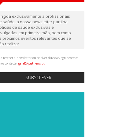
irigida exclusivamente a profissionais
e saúde, a nossa newsletter partilha
otícias de saúde exclusivas e
ivulgadas em primeira mão, bem como
s próximos eventos relevantes que se
ão realizar.
o receber a newsletter ou se tiver dúvidas, agradecemos
nos contacte:
geral@justnews.pt
SUBSCREVER