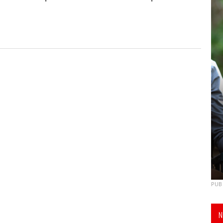
PUB
N