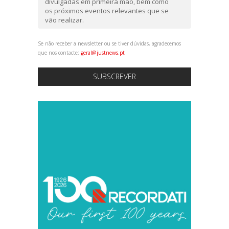
divulgadas em primeira mão, bem como
os próximos eventos relevantes que se
vão realizar.
Se não receber a newsletter ou se tiver dúvidas, agradecemos
que nos contacte:
geral@justnews.pt
SUBSCREVER