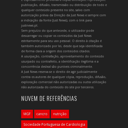
publicação, difusão, transmissão ou distribuição de todo e
qualquer conteúdo presente no site, salvo com
autorização prévia da Direção da Just News e sempre com
a indicação da fonte (Just News), com o link para
justnews.pt.
Sem prejuízo do que antecede, o utilizador pode
descarregar ou copiar os conteúdos da Just News
estritamente para seu uso pessoal. O direito à citação é
também autorizado por lei, desde que seja identificada
de forma clara a origem dos conteúdos citados.
A usurpação, contrafação, aproveitamento do conteúdo
usurpado ou contrafeito, a identificação ilegítima e a
concorrência desleal são puníveis criminalmente.
A Just News reserva-se o direito de agir judicialmente
contra os autores de qualquer cópia, reprodução, difusão,
exploração comercial não autorizadas ou outra utilização
não autorizada do conteúdo do site por terceiros.
NUVEM DE REFERÊNCIAS
MGF
cancro
nutrição
Sociedade Portuguesa de Cardiologia