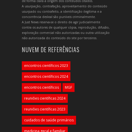
de forma clara a origem dos conteúdos citados.
A usurpação, contrafação, aproveitamento do conteúdo
usurpado ou contrafeito, a identificação ilegítima e a
concorrência desleal são puníveis criminalmente.
A Just News reserva-se o direito de agir judicialmente
contra os autores de qualquer cópia, reprodução, difusão,
exploração comercial não autorizadas ou outra utilização
não autorizada do conteúdo do site por terceiros.
NUVEM DE REFERÊNCIAS
encontros científicos 2023
encontros científicos 2024
encontros científicos
MGF
reuniões científicas 2024
reuniões científicas 2023
cuidados de saúde primários
medicina geral e familiar