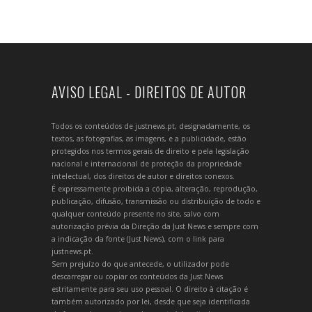
AVISO LEGAL - DIREITOS DE AUTOR
Todos os conteúdos de justnews.pt, designadamente, os
textos, as fotografias, as imagens, e a publicidade, estão
protegidos nos termos gerais de direito e pela legislação
nacional e internacional de proteção da propriedade
intelectual, dos direitos de autor e direitos conexos.
É expressamente proibida a cópia, alteração, reprodução,
publicação, difusão, transmissão ou distribuição de todo e
qualquer conteúdo presente no site, salvo com
autorização prévia da Direção da Just News e sempre com
a indicação da fonte (Just News), com o link para
justnews.pt.
Sem prejuízo do que antecede, o utilizador pode
descarregar ou copiar os conteúdos da Just News
estritamente para seu uso pessoal. O direito à citação é
também autorizado por lei, desde que seja identificada