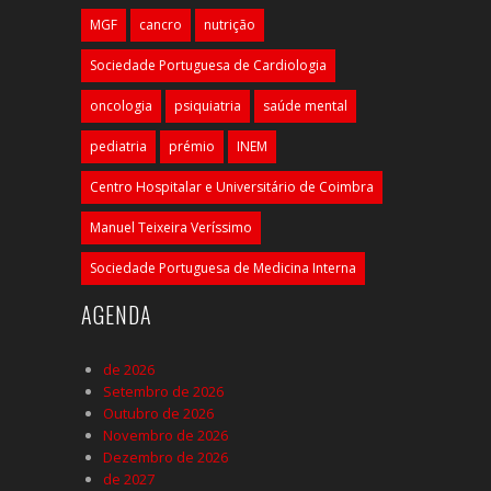
MGF
cancro
nutrição
Sociedade Portuguesa de Cardiologia
oncologia
psiquiatria
saúde mental
pediatria
prémio
INEM
Centro Hospitalar e Universitário de Coimbra
Manuel Teixeira Veríssimo
Sociedade Portuguesa de Medicina Interna
AGENDA
de 2026
Setembro de 2026
Outubro de 2026
Novembro de 2026
Dezembro de 2026
de 2027