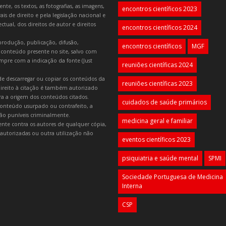
e, os textos, as fotografias, as imagens,
encontros científicos 2023
is de direito e pela legislação nacional e
tual, dos direitos de autor e direitos
encontros científicos 2024
produção, publicação, difusão,
encontros científicos
MGF
 conteúdo presente no site, salvo com
mpre com a indicação da fonte (Just
reuniões científicas 2024
e descarregar ou copiar os conteúdos da
reuniões científicas 2023
 direito à citação é também autorizado
ara a origem dos conteúdos citados.
cuidados de saúde primários
onteúdo usurpado ou contrafeito, a
 são puníveis criminalmente.
medicina geral e familiar
lmente contra os autores de qualquer cópia,
autorizadas ou outra utilização não
eventos científicos 2023
psiquiatria e saúde mental
SPMI
Sociedade Portuguesa de Medicina
Interna
CSP