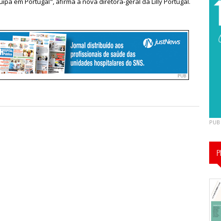
a em Portugal", afirma a nova diretora-geral da Lilly Portugal.
PUB
P