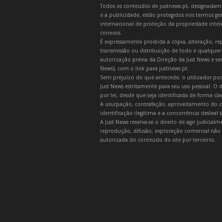
Todos os conteúdos de justnews.pt, designadament
e a publicidade, estão protegidos nos termos gera
internacional de proteção da propriedade intelec
conexos.
É expressamente proibida a cópia, alteração, re
transmissão ou distribuição de todo e qualquer
autorização prévia da Direção da Just News e se
News), com o link para justnews.pt.
Sem prejuízo do que antecede, o utilizador pod
Just News estritamente para seu uso pessoal. O
por lei, desde que seja identificada de forma cl
A usurpação, contrafação, aproveitamento do c
identificação ilegítima e a concorrência desleal
A Just News reserva-se o direito de agir judicia
reprodução, difusão, exploração comercial não 
autorizada do conteúdo do site por terceiros.