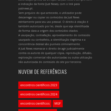
a indicação da fonte (Just News), com o link para
justnews.pt.
Sem prejuízo do que antecede, o utilizador pode
descarregar ou copiar os conteúdos da Just News
estritamente para seu uso pessoal. O direito à citação é
também autorizado por lei, desde que seja identificada
de forma clara a origem dos conteúdos citados.
A usurpação, contrafação, aproveitamento do conteúdo
usurpado ou contrafeito, a identificação ilegítima e a
concorrência desleal são puníveis criminalmente.
A Just News reserva-se o direito de agir judicialmente
contra os autores de qualquer cópia, reprodução, difusão,
exploração comercial não autorizadas ou outra utilização
não autorizada do conteúdo do site por terceiros.
NUVEM DE REFERÊNCIAS
encontros científicos 2023
encontros científicos 2024
encontros científicos
MGF