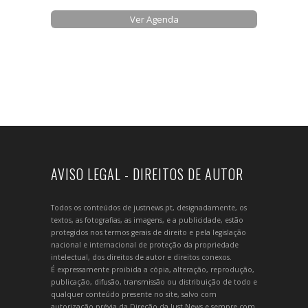
Ver Agenda
AVISO LEGAL - DIREITOS DE AUTOR
Todos os conteúdos de justnews.pt, designadamente, os
textos, as fotografias, as imagens, e a publicidade, estão
protegidos nos termos gerais de direito e pela legislação
nacional e internacional de proteção da propriedade
intelectual, dos direitos de autor e direitos conexos.
É expressamente proibida a cópia, alteração, reprodução,
publicação, difusão, transmissão ou distribuição de todo e
qualquer conteúdo presente no site, salvo com
autorização prévia da Direção da Just News e sempre com