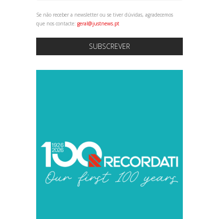
Se não receber a newsletter ou se tiver dúvidas, agradecemos
que nos contacte:
geral@justnews.pt
SUBSCREVER