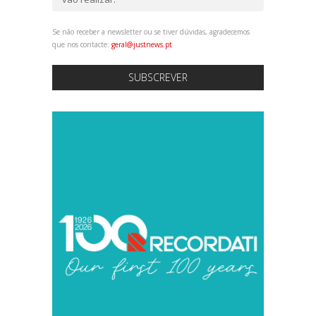
Se não receber a newsletter ou se tiver dúvidas, agradecemos
que nos contacte:
geral@justnews.pt
SUBSCREVER