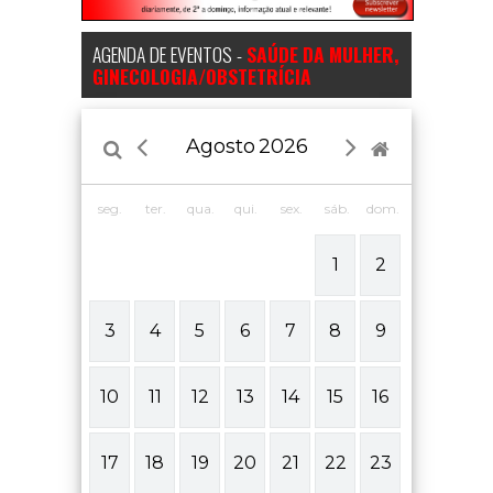
AGENDA DE EVENTOS -
SAÚDE DA MULHER,
GINECOLOGIA/OBSTETRÍCIA
Agosto
2026
seg.
ter.
qua.
qui.
sex.
sáb.
dom.
1
2
3
4
5
6
7
8
9
10
11
12
13
14
15
16
17
18
19
20
21
22
23