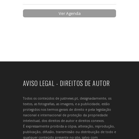
Ver Agenda
AVISO LEGAL - DIREITOS DE AUTOR
Todos os conteúdos de justnews.pt, designadamente, os
textos, as fotografias, as imagens, e a publicidade, estão
protegidos nos termos gerais de direito e pela legislação
nacional e internacional de proteção da propriedade
intelectual, dos direitos de autor e direitos conexos.
É expressamente proibida a cópia, alteração, reprodução,
publicação, difusão, transmissão ou distribuição de todo e
qualquer conteúdo presente no site, salvo com