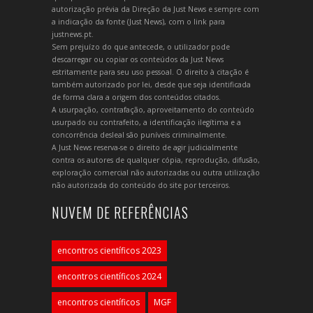
autorização prévia da Direção da Just News e sempre com
a indicação da fonte (Just News), com o link para
justnews.pt.
Sem prejuízo do que antecede, o utilizador pode
descarregar ou copiar os conteúdos da Just News
estritamente para seu uso pessoal. O direito à citação é
também autorizado por lei, desde que seja identificada
de forma clara a origem dos conteúdos citados.
A usurpação, contrafação, aproveitamento do conteúdo
usurpado ou contrafeito, a identificação ilegítima e a
concorrência desleal são puníveis criminalmente.
A Just News reserva-se o direito de agir judicialmente
contra os autores de qualquer cópia, reprodução, difusão,
exploração comercial não autorizadas ou outra utilização
não autorizada do conteúdo do site por terceiros.
NUVEM DE REFERÊNCIAS
encontros científicos 2023
encontros científicos 2024
encontros científicos
MGF