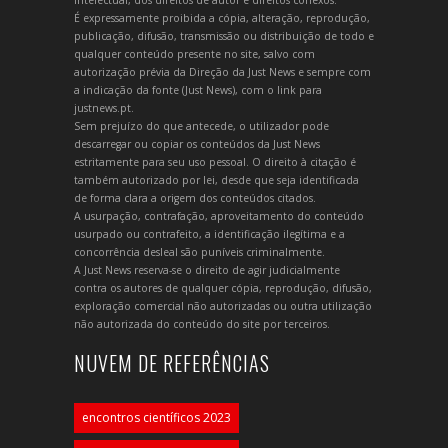
É expressamente proibida a cópia, alteração, reprodução,
publicação, difusão, transmissão ou distribuição de todo e
qualquer conteúdo presente no site, salvo com
autorização prévia da Direção da Just News e sempre com
a indicação da fonte (Just News), com o link para
justnews.pt.
Sem prejuízo do que antecede, o utilizador pode
descarregar ou copiar os conteúdos da Just News
estritamente para seu uso pessoal. O direito à citação é
também autorizado por lei, desde que seja identificada
de forma clara a origem dos conteúdos citados.
A usurpação, contrafação, aproveitamento do conteúdo
usurpado ou contrafeito, a identificação ilegítima e a
concorrência desleal são puníveis criminalmente.
A Just News reserva-se o direito de agir judicialmente
contra os autores de qualquer cópia, reprodução, difusão,
exploração comercial não autorizadas ou outra utilização
não autorizada do conteúdo do site por terceiros.
NUVEM DE REFERÊNCIAS
encontros científicos 2023