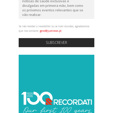
notícias de saúde exclusivas e
divulgadas em primeira mão, bem como
os próximos eventos relevantes que se
vão realizar.
Se não receber a newsletter ou se tiver dúvidas, agradecemos
que nos contacte:
geral@justnews.pt
SUBSCREVER