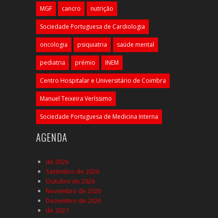
MGF
cancro
nutrição
Sociedade Portuguesa de Cardiologia
oncologia
psiquiatria
saúde mental
pediatria
prémio
INEM
Centro Hospitalar e Universitário de Coimbra
Manuel Teixeira Veríssimo
Sociedade Portuguesa de Medicina Interna
AGENDA
de 2026
Setembro de 2026
Outubro de 2026
Novembro de 2026
Dezembro de 2026
de 2027