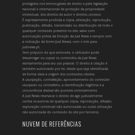
protegidos nos termos gerais de direito e pela legislação
nacional e internacional de proteção da propriedade
intelectual, dos direitos de autor e direitos conexos.
É expressamente proibida a cópia, alteração, reprodução,
publicação, difusão, transmissão ou distribuição de todo e
qualquer conteúdo presente no site, salvo com
autorização prévia da Direção da Just News e sempre com
a indicação da fonte (Just News), com o link para
justnews.pt.
Sem prejuízo do que antecede, o utilizador pode
descarregar ou copiar os conteúdos da Just News
estritamente para seu uso pessoal. O direito à citação é
também autorizado por lei, desde que seja identificada
de forma clara a origem dos conteúdos citados.
A usurpação, contrafação, aproveitamento do conteúdo
usurpado ou contrafeito, a identificação ilegítima e a
concorrência desleal são puníveis criminalmente.
A Just News reserva-se o direito de agir judicialmente
contra os autores de qualquer cópia, reprodução, difusão,
exploração comercial não autorizadas ou outra utilização
não autorizada do conteúdo do site por terceiros.
NUVEM DE REFERÊNCIAS