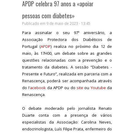
APDP celebra 97 anos a «apoiar
pessoas com diabetes»
Publicado em 9 de maio de 2023 - 13:45
Para assinalar o seu 97º aniversário, a
Associação Protectora dos Diabéticos de
Portugal (
APDP
) realiza no próximo dia 12 de
maio, às 17H00, um debate sobre as grandes
questões relacionadas com a prevenção e o
tratamento da diabetes. A sessão “Diabetes -
Presente e Futuro”, realizada em parceria com a
Renascença, poderá ser acompanhada através
do
Facebook
da APDP ou do
site
ou
Youtube
da
Renascença.
O debate moderado pelo jornalista Renato
Duarte conta com a presença de vários
especialistas da Associação: Carolina Neves,
endocrinologista, Luís Filipe Prata, enfermeiro do