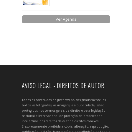
Ver Agenda
AVISO LEGAL - DIREITOS DE AUTOR
Todos os conteúdos de justnews.pt, designadamente, os
textos, as fotografias, as imagens, e a publicidade, estão
protegidos nos termos gerais de direito e pela legislação
nacional e internacional de proteção da propriedade
intelectual, dos direitos de autor e direitos conexos.
É expressamente proibida a cópia, alteração, reprodução,
publicação, difusão, transmissão ou distribuição de todo e