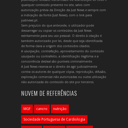
qualquer conteúdo presente no site, salvo com
autorização prévia da Direção da Just News e sempre com
a indicação da fonte (Just News), com o link para
justnews.pt.
Sem prejuízo do que antecede, o utilizador pode
descarregar ou copiar os conteúdos da Just News
estritamente para seu uso pessoal. O direito à citação é
também autorizado por lei, desde que seja identificada
de forma clara a origem dos conteúdos citados.
A usurpação, contrafação, aproveitamento do conteúdo
usurpado ou contrafeito, a identificação ilegítima e a
concorrência desleal são puníveis criminalmente.
A Just News reserva-se o direito de agir judicialmente
contra os autores de qualquer cópia, reprodução, difusão,
exploração comercial não autorizadas ou outra utilização
não autorizada do conteúdo do site por terceiros.
NUVEM DE REFERÊNCIAS
MGF
cancro
nutrição
Sociedade Portuguesa de Cardiologia