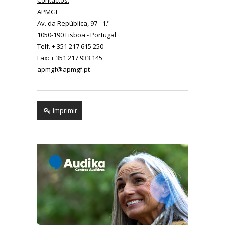
APMGF
Av. da República, 97 - 1.º
1050-190 Lisboa - Portugal
Telf. + 351 217 615 250
Fax: + 351 217 933 145
apmgf@apmgf.pt
Imprimir