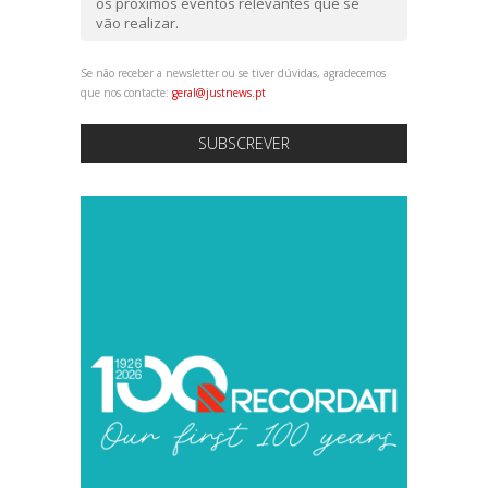
os próximos eventos relevantes que se
vão realizar.
Se não receber a newsletter ou se tiver dúvidas, agradecemos
que nos contacte:
geral@justnews.pt
SUBSCREVER