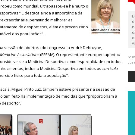
europeu como mundial, ultrapassou-se há muito o
sportivas.” E destaca ainda a importância da
D
 “extraordinária, permitindo melhorar as
d
ratamento de desportistas, além de preconizar o
n
d
dável das populações”.
o
v
na sessão de abertura do congresso a André Debruyne,
Medicine Associations
(EFSMA). O representante europeu apontou
Se nã
 “considerar-se a Medicina Desportiva como especialidade em todos
que 
onhecimentos, incluir a Medicina Desportiva em todos os
curricula
ercício físico para toda a população”.
scais, Miguel Pinto Luz, também esteve presente na sessão de
pio tem feito na implementação de medidas que “proporcionam à
e desporto”.