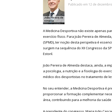
Publicado em 12 de dezembro 
A Medicina Desportiva não existe apenas pa
exercício físico. Para João Pereira de Almei
(SPMD), ter noção desta perspetiva é essenc
surgem na sequência do XII Congresso da SPM
Estoril.
João Pereira de Almeida destaca, ainda, a imp
a psicologia, a nutrição e a fisiologia do ex
médico dos desportistas no tratamento de l
No seu entender, a Medicina Desportiva é pr
proporcionar a formação complementar necess
área, contribuindo para a melhoria da saúde 
A presidente do congresso, Maria João Casca