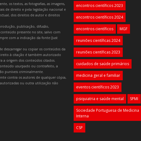
e, os textos, as fotografias, as imagens,
encontros científicos 2023
is de direito e pela legislação nacional e
tual, dos direitos de autor e direitos
encontros científicos 2024
produção, publicação, difusão,
encontros científicos
MGF
 conteúdo presente no site, salvo com
mpre com a indicação da fonte (Just
reuniões científicas 2024
e descarregar ou copiar os conteúdos da
reuniões científicas 2023
 direito à citação é também autorizado
ara a origem dos conteúdos citados.
cuidados de saúde primários
onteúdo usurpado ou contrafeito, a
 são puníveis criminalmente.
medicina geral e familiar
lmente contra os autores de qualquer cópia,
autorizadas ou outra utilização não
eventos científicos 2023
psiquiatria e saúde mental
SPMI
Sociedade Portuguesa de Medicina
Interna
CSP