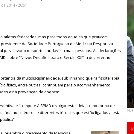
de 2014 - 20:51
ra atletas federados, mas para todos aqueles que praticam
da, presidente da Sociedade Portuguesa de Medicina Desportiva
ial para levar o desporto saudável a mais pessoas. As declarações
D, sobre “Novos Desafios para o Século XXI”, a decorrer no
ortância da multidisciplinaridade, sublinhando que ”a fisioterapia,
ercício físico, entre outras, contribuem para o acompanhamento
esões e na prevenção da doença:
eventiva e “compete à SPMD divulgar esta ideia, como forma de
PUB
ária aos médicos e diferentes técnicos que estão ligados a esta
pública”.
N
is, relembra o crescimento da Medicina