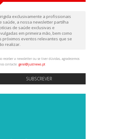
irigida exclusivamente a profissionais
e saúde, a nossa newsletter partilha
otícias de saúde exclusivas e
ivulgadas em primeira mão, bem como
s próximos eventos relevantes que se
ão realizar.
o receber a newsletter ou se tiver dúvidas, agradecemos
nos contacte:
geral@justnews.pt
SUBSCREVER