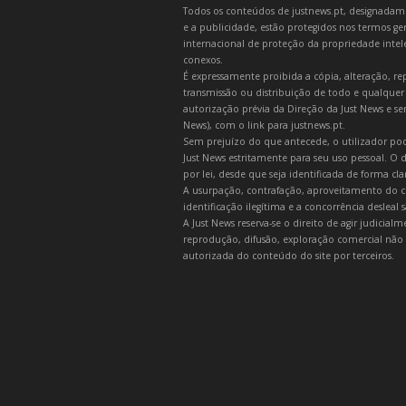
Todos os conteúdos de justnews.pt, designadament
e a publicidade, estão protegidos nos termos gera
internacional de proteção da propriedade intelec
conexos.
É expressamente proibida a cópia, alteração, re
transmissão ou distribuição de todo e qualquer
autorização prévia da Direção da Just News e se
News), com o link para justnews.pt.
Sem prejuízo do que antecede, o utilizador pod
Just News estritamente para seu uso pessoal. O
por lei, desde que seja identificada de forma cl
A usurpação, contrafação, aproveitamento do c
identificação ilegítima e a concorrência desleal
A Just News reserva-se o direito de agir judicia
reprodução, difusão, exploração comercial não 
autorizada do conteúdo do site por terceiros.