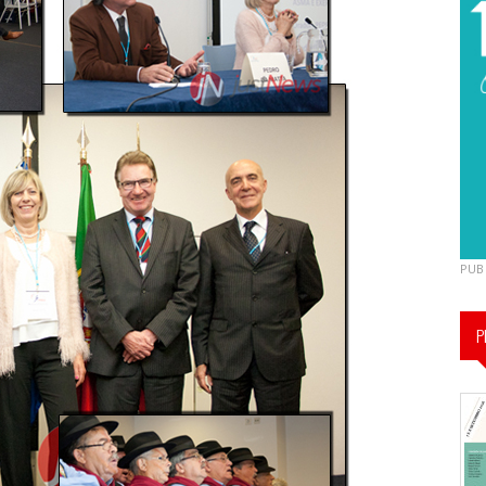
PUB
P