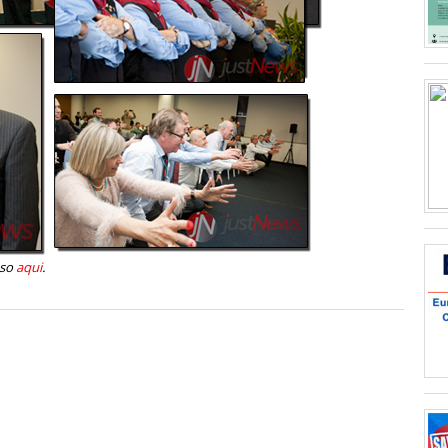
sso
aqui
.