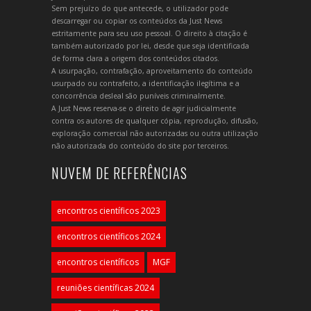
Sem prejuízo do que antecede, o utilizador pode
descarregar ou copiar os conteúdos da Just News
estritamente para seu uso pessoal. O direito à citação é
também autorizado por lei, desde que seja identificada
de forma clara a origem dos conteúdos citados.
A usurpação, contrafação, aproveitamento do conteúdo
usurpado ou contrafeito, a identificação ilegítima e a
concorrência desleal são puníveis criminalmente.
A Just News reserva-se o direito de agir judicialmente
contra os autores de qualquer cópia, reprodução, difusão,
exploração comercial não autorizadas ou outra utilização
não autorizada do conteúdo do site por terceiros.
NUVEM DE REFERÊNCIAS
encontros científicos 2023
encontros científicos 2024
encontros científicos
MGF
reuniões científicas 2024