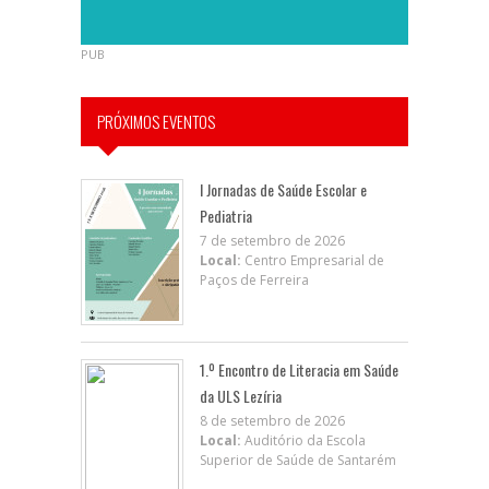
PUB
PRÓXIMOS EVENTOS
I Jornadas de Saúde Escolar e
Pediatria
7 de setembro de 2026
Local:
Centro Empresarial de
Paços de Ferreira
1.º Encontro de Literacia em Saúde
da ULS Lezíria
8 de setembro de 2026
Local:
Auditório da Escola
Superior de Saúde de Santarém