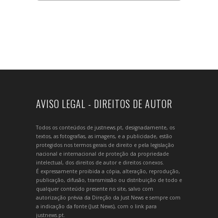
AVISO LEGAL - DIREITOS DE AUTOR
Todos os conteúdos de justnews.pt, designadamente, os
textos, as fotografias, as imagens, e a publicidade, estão
protegidos nos termos gerais de direito e pela legislação
nacional e internacional de proteção da propriedade
intelectual, dos direitos de autor e direitos conexos.
É expressamente proibida a cópia, alteração, reprodução,
publicação, difusão, transmissão ou distribuição de todo e
qualquer conteúdo presente no site, salvo com
autorização prévia da Direção da Just News e sempre com
a indicação da fonte (Just News), com o link para
justnews.pt.