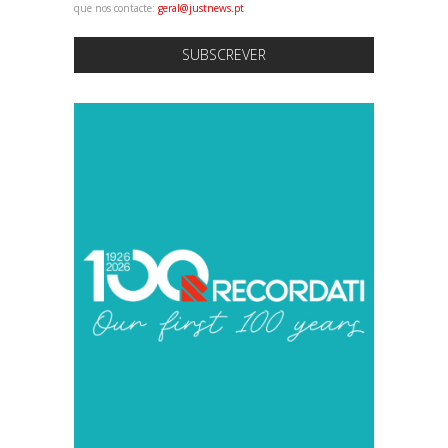
que nos contacte:
geral@justnews.pt
SUBSCREVER