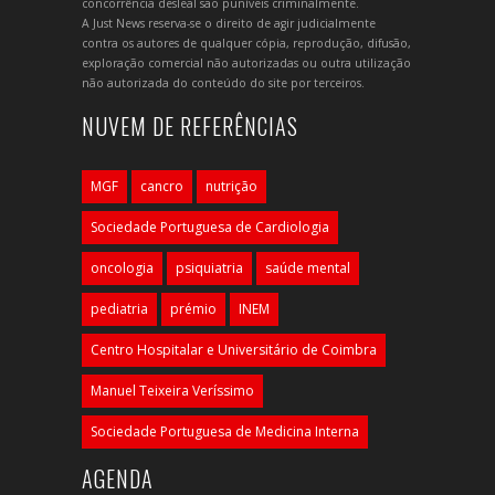
concorrência desleal são puníveis criminalmente.
A Just News reserva-se o direito de agir judicialmente
contra os autores de qualquer cópia, reprodução, difusão,
exploração comercial não autorizadas ou outra utilização
não autorizada do conteúdo do site por terceiros.
NUVEM DE REFERÊNCIAS
MGF
cancro
nutrição
Sociedade Portuguesa de Cardiologia
oncologia
psiquiatria
saúde mental
pediatria
prémio
INEM
Centro Hospitalar e Universitário de Coimbra
Manuel Teixeira Veríssimo
Sociedade Portuguesa de Medicina Interna
AGENDA