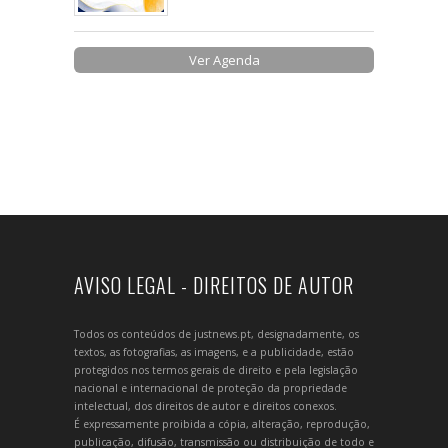
Ver Agenda
AVISO LEGAL - DIREITOS DE AUTOR
Todos os conteúdos de justnews.pt, designadamente, os
textos, as fotografias, as imagens, e a publicidade, estão
protegidos nos termos gerais de direito e pela legislação
nacional e internacional de proteção da propriedade
intelectual, dos direitos de autor e direitos conexos.
É expressamente proibida a cópia, alteração, reprodução,
publicação, difusão, transmissão ou distribuição de todo e