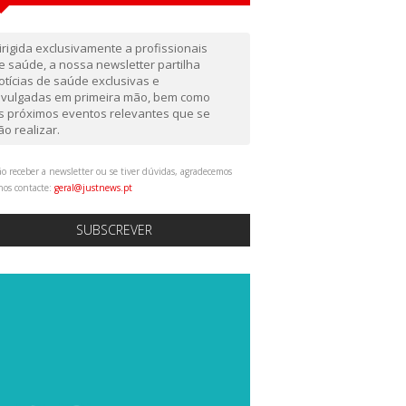
irigida exclusivamente a profissionais
e saúde, a nossa newsletter partilha
otícias de saúde exclusivas e
ivulgadas em primeira mão, bem como
s próximos eventos relevantes que se
ão realizar.
o receber a newsletter ou se tiver dúvidas, agradecemos
nos contacte:
geral@justnews.pt
SUBSCREVER