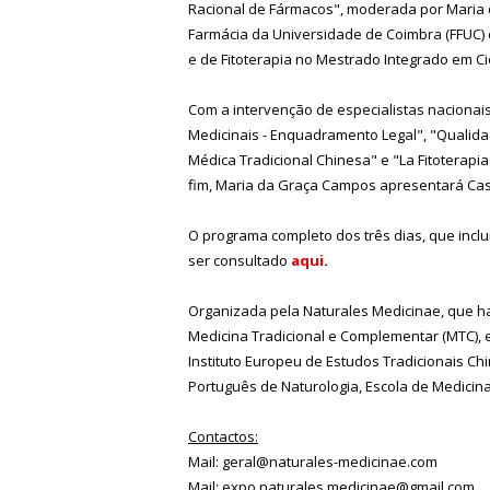
Racional de Fármacos", moderada por Maria 
Farmácia da Universidade de Coimbra (FFUC) 
e de Fitoterapia no Mestrado Integrado em C
Com a intervenção de especialistas nacionais
Medicinais - Enquadramento Legal", "Qualida
Médica Tradicional Chinesa" e "La Fitoterapia
fim, Maria da Graça Campos apresentará Cas
O programa completo dos três dias, que incl
ser consultado
aqui
.
Organizada pela Naturales Medicinae, que ha
Medicina Tradicional e Complementar (MTC), e
Instituto Europeu de Estudos Tradicionais Ch
Português de Naturologia, Escola de Medicina
Contactos:
Mail: geral@naturales-medicinae.com
Mail: expo.naturales.medicinae@gmail.com