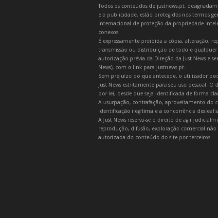
Todos os conteúdos de justnews.pt, designadament
e a publicidade, estão protegidos nos termos gera
internacional de proteção da propriedade intelec
conexos.
É expressamente proibida a cópia, alteração, re
transmissão ou distribuição de todo e qualquer
autorização prévia da Direção da Just News e se
News), com o link para justnews.pt.
Sem prejuízo do que antecede, o utilizador pod
Just News estritamente para seu uso pessoal. O
por lei, desde que seja identificada de forma cl
A usurpação, contrafação, aproveitamento do c
identificação ilegítima e a concorrência desleal
A Just News reserva-se o direito de agir judicia
reprodução, difusão, exploração comercial não 
autorizada do conteúdo do site por terceiros.