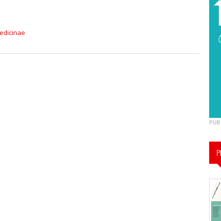
edicinae
PUB
P