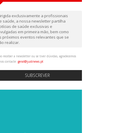
irigida exclusivamente a profissionais
e saúde, a nossa newsletter partilha
otícias de saúde exclusivas e
ivulgadas em primeira mão, bem como
s próximos eventos relevantes que se
ão realizar.
o receber a newsletter ou se tiver dúvidas, agradecemos
nos contacte:
geral@justnews.pt
SUBSCREVER