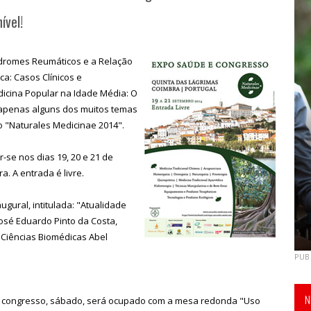
ível!
Síndromes Reumáticos e a Relação
a: Casos Clínicos e
dicina Popular na Idade Média: O
apenas alguns dos muitos temas
 "Naturales Medicinae 2014".
r-se nos dias 19, 20 e 21 de
. A entrada é livre.
gural, intitulada: "Atualidade
José Eduardo Pinto da Costa,
e Ciências Biomédicas Abel
PUB
N
 congresso, sábado, será ocupado com a mesa redonda "Uso