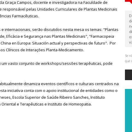
da Graça Campos, docente e investigadora na Faculdade de
e responsável pelas Unidades Curriculares de Plantas Medicinais
D
iências Farmacêuticas.
d
n
 e internacionais, serão discutidos nesta mesa os temas: "Plantas
d
de, Eficácia e Segurança nas Plantas Medicinais", "Farmacopeia
o
v
 China en Europa: Situación actual y perspectivas de futuro". Por
os Clínicos de Interações Planta-Medicamento.
Se nã
que 
ui um vasto conjunto de workshops/sessões terapêuticas, pode
bitualmente dinamiza eventos científicos e culturais centrados na
sta iniciativa conta com o apoio institucional de entidades como o
ineses, Escola Superior de Saúde Ribeiro Sanches, Instituto
 Oriental e Terapêuticas e Instituto de Homeopatia.