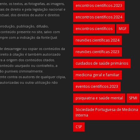
e, os textos, as fotografias, as imagens,
encontros científicos 2023
is de direito e pela legislação nacional e
tual, dos direitos de autor e direitos
encontros científicos 2024
produção, publicação, difusão,
encontros científicos
MGF
 conteúdo presente no site, salvo com
mpre com a indicação da fonte (Just
reuniões científicas 2024
e descarregar ou copiar os conteúdos da
reuniões científicas 2023
 direito à citação é também autorizado
ara a origem dos conteúdos citados.
cuidados de saúde primários
onteúdo usurpado ou contrafeito, a
 são puníveis criminalmente.
medicina geral e familiar
lmente contra os autores de qualquer cópia,
autorizadas ou outra utilização não
eventos científicos 2023
psiquiatria e saúde mental
SPMI
Sociedade Portuguesa de Medicina
Interna
CSP