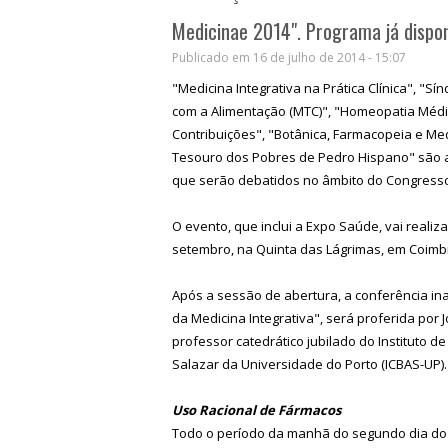
Medicinae 2014". Programa já dispon
Publicado em 16 de julho de 2014 - 15:07
"Medicina Integrativa na Prática Clínica", "
com a Alimentação (MTC)", "Homeopatia Médic
Contribuições", "Botânica, Farmacopeia e Me
Tesouro dos Pobres de Pedro Hispano" são 
que serão debatidos no âmbito do Congresso
O evento, que inclui a Expo Saúde, vai realiza
setembro, na Quinta das Lágrimas, em Coimbra
Após a sessão de abertura, a conferência inau
da Medicina Integrativa", será proferida por 
professor catedrático jubilado do Instituto d
Salazar da Universidade do Porto (ICBAS-UP).
Uso Racional de Fármacos
Todo o período da manhã do segundo dia do