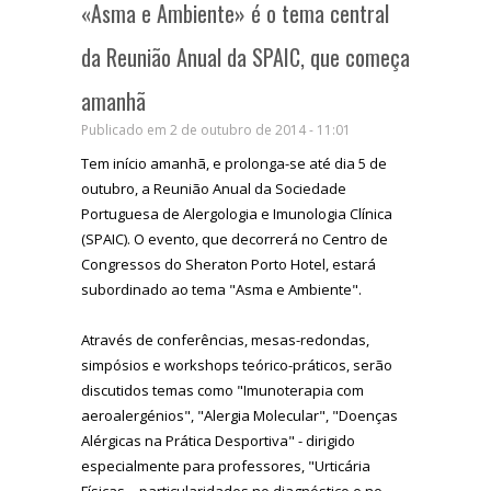
«Asma e Ambiente» é o tema central
da Reunião Anual da SPAIC, que começa
amanhã
Publicado em 2 de outubro de 2014 - 11:01
Tem início amanhã, e prolonga-se até dia 5 de
outubro, a Reunião Anual da Sociedade
Portuguesa de Alergologia e Imunologia Clínica
(SPAIC). O evento, que decorrerá no Centro de
Congressos do Sheraton Porto Hotel, estará
subordinado ao tema "Asma e Ambiente".
Através de conferências, mesas-redondas,
simpósios e workshops teórico-práticos, serão
discutidos temas como "Imunoterapia com
aeroalergénios", "Alergia Molecular", "Doenças
Alérgicas na Prática Desportiva" - dirigido
especialmente para professores, "Urticária
Físicas – particularidades no diagnóstico e no