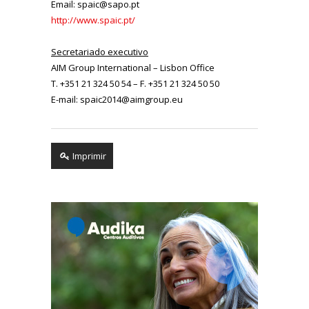
Email: spaic@sapo.pt
http://www.spaic.pt/
Secretariado executivo
AIM Group International – Lisbon Office
T. +351 21 324 50 54 – F. +351 21 324 50 50
E-mail: spaic2014@aimgroup.eu
Imprimir