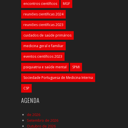
encontros científicos
MGF
reuniões científicas 2024
reuniões científicas 2023
cuidados de saúde primários
medicina geral e familiar
eventos científicos 2023
psiquiatria e saúde mental
SPMI
Sociedade Portuguesa de Medicina Interna
CSP
AGENDA
de 2026
Setembro de 2026
Outubro de 2026