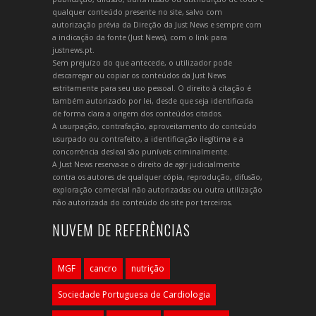
qualquer conteúdo presente no site, salvo com
autorização prévia da Direção da Just News e sempre com
a indicação da fonte (Just News), com o link para
justnews.pt.
Sem prejuízo do que antecede, o utilizador pode
descarregar ou copiar os conteúdos da Just News
estritamente para seu uso pessoal. O direito à citação é
também autorizado por lei, desde que seja identificada
de forma clara a origem dos conteúdos citados.
A usurpação, contrafação, aproveitamento do conteúdo
usurpado ou contrafeito, a identificação ilegítima e a
concorrência desleal são puníveis criminalmente.
A Just News reserva-se o direito de agir judicialmente
contra os autores de qualquer cópia, reprodução, difusão,
exploração comercial não autorizadas ou outra utilização
não autorizada do conteúdo do site por terceiros.
NUVEM DE REFERÊNCIAS
MGF
cancro
nutrição
Sociedade Portuguesa de Cardiologia