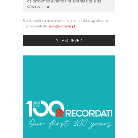
os próximos eventos relevantes que se
vão realizar.
Se não receber a newsletter ou se tiver dúvidas, agradecemos
que nos contacte:
geral@justnews.pt
SUBSCREVER