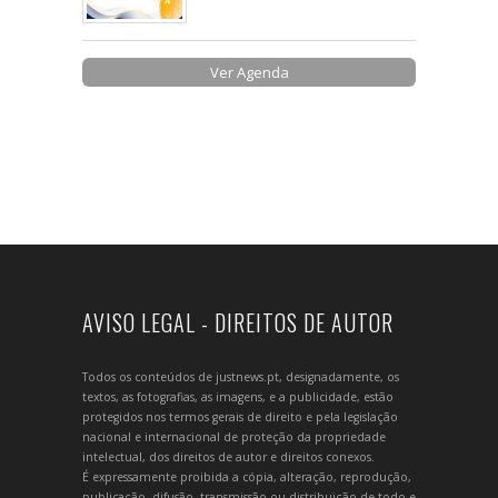
Ver Agenda
AVISO LEGAL - DIREITOS DE AUTOR
Todos os conteúdos de justnews.pt, designadamente, os
textos, as fotografias, as imagens, e a publicidade, estão
protegidos nos termos gerais de direito e pela legislação
nacional e internacional de proteção da propriedade
intelectual, dos direitos de autor e direitos conexos.
É expressamente proibida a cópia, alteração, reprodução,
publicação, difusão, transmissão ou distribuição de todo e