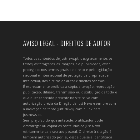
AVISO LEGAL - DIREITOS DE AUTOR
Todos os conteúdos de justnews.pt, designadamente, os
textos, as fotografias, as imagens, e a publicidade, estão
protegidos nos termos gerais de direito e pela legislação
nacional e internacional de proteção da propriedade
intelectual, dos direitos de autor e direitos conexos.
É expressamente proibida a cópia, alteração, reprodução,
publicação, difusão, transmissão ou distribuição de todo e
qualquer conteúdo presente no site, salvo com
autorização prévia da Direção da Just News e sempre com
a indicação da fonte (Just News), com o link para
justnews.pt.
Sem prejuízo do que antecede, o utilizador pode
descarregar ou copiar os conteúdos da Just News
estritamente para seu uso pessoal. O direito à citação é
também autorizado por lei, desde que seja identificada