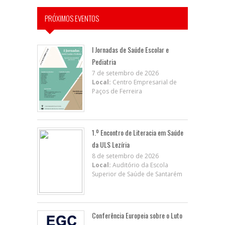
PRÓXIMOS EVENTOS
I Jornadas de Saúde Escolar e
Pediatria
7 de setembro de 2026
Local:
Centro Empresarial de
Paços de Ferreira
1.º Encontro de Literacia em Saúde
da ULS Lezíria
8 de setembro de 2026
Local:
Auditório da Escola
Superior de Saúde de Santarém
Conferência Europeia sobre o Luto