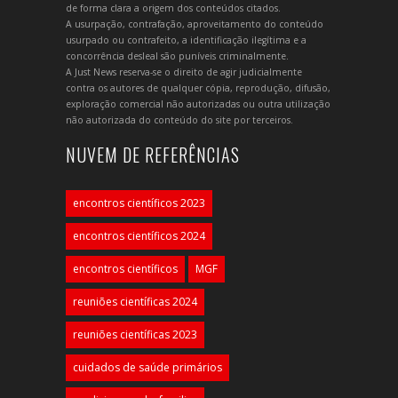
de forma clara a origem dos conteúdos citados.
A usurpação, contrafação, aproveitamento do conteúdo
usurpado ou contrafeito, a identificação ilegítima e a
concorrência desleal são puníveis criminalmente.
A Just News reserva-se o direito de agir judicialmente
contra os autores de qualquer cópia, reprodução, difusão,
exploração comercial não autorizadas ou outra utilização
não autorizada do conteúdo do site por terceiros.
NUVEM DE REFERÊNCIAS
encontros científicos 2023
encontros científicos 2024
encontros científicos
MGF
reuniões científicas 2024
reuniões científicas 2023
cuidados de saúde primários