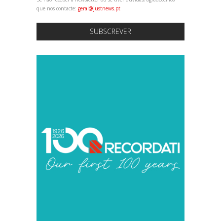
que nos contacte:
geral@justnews.pt
SUBSCREVER