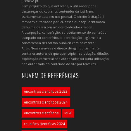
justnews.pt.
Sem prejuízo do que antecede, o utilizador pode
descarregar ou copiar os conteúdos da Just News
estritamente para seu uso pessoal. O direito à citação é
também autorizado por lei, desde que seja identificada
de forma clara a origem dos conteúdos citados.
A usurpação, contrafação, aproveitamento do conteúdo
usurpado ou contrafeito, a identificação ilegítima e a
concorrência desleal são puníveis criminalmente.
A Just News reserva-se o direito de agir judicialmente
contra os autores de qualquer cópia, reprodução, difusão,
exploração comercial não autorizadas ou outra utilização
não autorizada do conteúdo do site por terceiros.
NUVEM DE REFERÊNCIAS
encontros científicos 2023
encontros científicos 2024
encontros científicos
MGF
reuniões científicas 2024