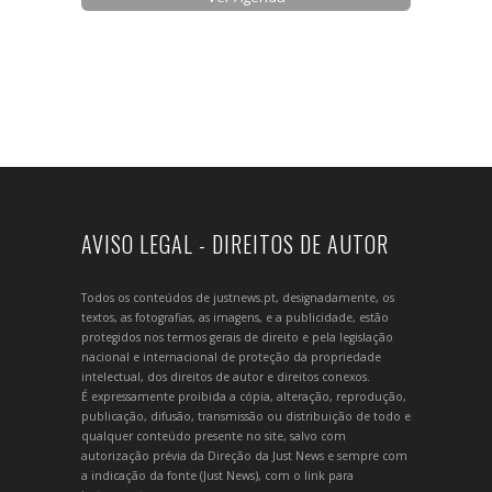
AVISO LEGAL - DIREITOS DE AUTOR
Todos os conteúdos de justnews.pt, designadamente, os
textos, as fotografias, as imagens, e a publicidade, estão
protegidos nos termos gerais de direito e pela legislação
nacional e internacional de proteção da propriedade
intelectual, dos direitos de autor e direitos conexos.
É expressamente proibida a cópia, alteração, reprodução,
publicação, difusão, transmissão ou distribuição de todo e
qualquer conteúdo presente no site, salvo com
autorização prévia da Direção da Just News e sempre com
a indicação da fonte (Just News), com o link para