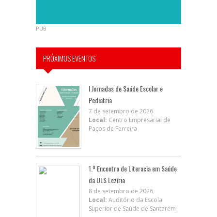
PUB
PRÓXIMOS EVENTOS
I Jornadas de Saúde Escolar e
Pediatria
7 de setembro de 2026
Local:
Centro Empresarial de
Paços de Ferreira
1.º Encontro de Literacia em Saúde
da ULS Lezíria
8 de setembro de 2026
Local:
Auditório da Escola
Superior de Saúde de Santarém