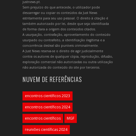
justnews.pt.
Sem prejuízo do que antecede, o utilizador pode
descarregar ou copiar os conteúdos da Just News
estritamente para seu uso pessoal. O direito à citação é
também autorizado por lei, desde que seja identificada
de forma clara a origem dos conteúdos citados.
A usurpação, contrafação, aproveitamento do conteúdo
usurpado ou contrafeito, a identificação ilegítima e a
concorrência desleal são puníveis criminalmente.
A Just News reserva-se o direito de agir judicialmente
contra os autores de qualquer cópia, reprodução, difusão,
exploração comercial não autorizadas ou outra utilização
não autorizada do conteúdo do site por terceiros.
NUVEM DE REFERÊNCIAS
encontros científicos 2023
encontros científicos 2024
encontros científicos
MGF
reuniões científicas 2024