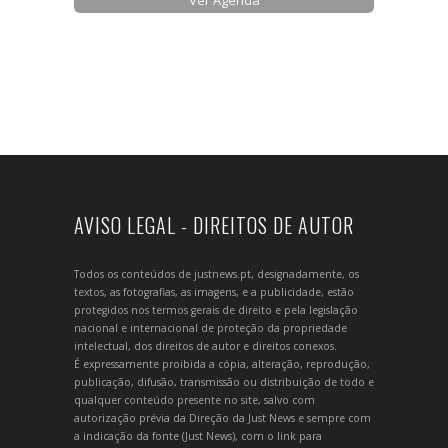
Ver Agenda
AVISO LEGAL - DIREITOS DE AUTOR
Todos os conteúdos de justnews.pt, designadamente, os
textos, as fotografias, as imagens, e a publicidade, estão
protegidos nos termos gerais de direito e pela legislação
nacional e internacional de proteção da propriedade
intelectual, dos direitos de autor e direitos conexos.
É expressamente proibida a cópia, alteração, reprodução,
publicação, difusão, transmissão ou distribuição de todo e
qualquer conteúdo presente no site, salvo com
autorização prévia da Direção da Just News e sempre com
a indicação da fonte (Just News), com o link para