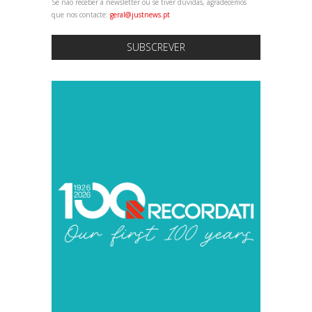
Se não receber a newsletter ou se tiver dúvidas, agradecemos
que nos contacte:
geral@justnews.pt
SUBSCREVER