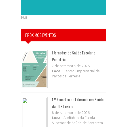
PUB
PRÓXIMOS EVENTOS
I Jornadas de Saúde Escolar e
Pediatria
7 de setembro de 2026
Local:
Centro Empresarial de
Paços de Ferreira
1.º Encontro de Literacia em Saúde
da ULS Lezíria
8 de setembro de 2026
Local:
Auditório da Escola
Superior de Saúde de Santarém