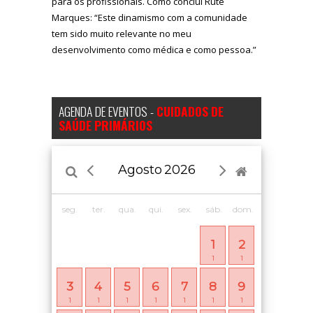
para os profissionais. Como conclui Rute
Marques: “Este dinamismo com a comunidade
tem sido muito relevante no meu
desenvolvimento como médica e como pessoa.”
AGENDA DE EVENTOS -
CUIDADOS DE
SAÚDE PRIMÁRIOS
Agosto
2026
seg.
ter.
qua.
qui.
sex.
sáb.
dom.
1
2
1
1
3
4
5
6
7
8
9
1
1
1
1
1
1
1