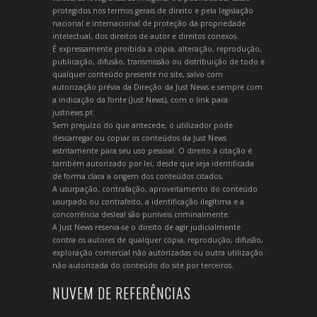
protegidos nos termos gerais de direito e pela legislação
nacional e internacional de proteção da propriedade
intelectual, dos direitos de autor e direitos conexos.
É expressamente proibida a cópia, alteração, reprodução,
publicação, difusão, transmissão ou distribuição de todo e
qualquer conteúdo presente no site, salvo com
autorização prévia da Direção da Just News e sempre com
a indicação da fonte (Just News), com o link para
justnews.pt.
Sem prejuízo do que antecede, o utilizador pode
descarregar ou copiar os conteúdos da Just News
estritamente para seu uso pessoal. O direito à citação é
também autorizado por lei, desde que seja identificada
de forma clara a origem dos conteúdos citados.
A usurpação, contrafação, aproveitamento do conteúdo
usurpado ou contrafeito, a identificação ilegítima e a
concorrência desleal são puníveis criminalmente.
A Just News reserva-se o direito de agir judicialmente
contra os autores de qualquer cópia, reprodução, difusão,
exploração comercial não autorizadas ou outra utilização
não autorizada do conteúdo do site por terceiros.
NUVEM DE REFERÊNCIAS