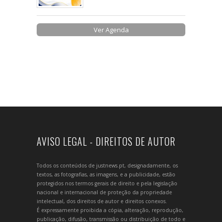
Ver Agenda
AVISO LEGAL - DIREITOS DE AUTOR
Todos os conteúdos de justnews.pt, designadamente, os
textos, as fotografias, as imagens, e a publicidade, estão
protegidos nos termos gerais de direito e pela legislação
nacional e internacional de proteção da propriedade
intelectual, dos direitos de autor e direitos conexos.
É expressamente proibida a cópia, alteração, reprodução,
publicação, difusão, transmissão ou distribuição de todo e