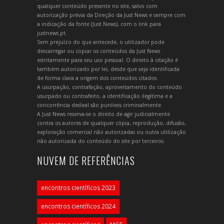
qualquer conteúdo presente no site, salvo com
autorização prévia da Direção da Just News e sempre com
a indicação da fonte (Just News), com o link para
justnews.pt.
Sem prejuízo do que antecede, o utilizador pode
descarregar ou copiar os conteúdos da Just News
estritamente para seu uso pessoal. O direito à citação é
também autorizado por lei, desde que seja identificada
de forma clara a origem dos conteúdos citados.
A usurpação, contrafação, aproveitamento do conteúdo
usurpado ou contrafeito, a identificação ilegítima e a
concorrência desleal são puníveis criminalmente.
A Just News reserva-se o direito de agir judicialmente
contra os autores de qualquer cópia, reprodução, difusão,
exploração comercial não autorizadas ou outra utilização
não autorizada do conteúdo do site por terceiros.
NUVEM DE REFERÊNCIAS
encontros científicos 2023
encontros científicos 2024