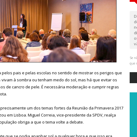
D
d
n
d
o
v
Se nã
que 
pelos pais e pelas escolas no sentido de mostrar os perigos que
 vivam à sombra ou tenham medo do sol, mas há que evitar os
sos de cancro de pele. É necessária moderação e cumprir regras
ota.
oi precisamente um dos temas fortes da Reunião da Primavera 2017
zou em Lisboa. Miguel Correia, vice-presidente da SPDV, realça
pulação obriga a que o tema volte a debate.
 que se podia apanhar sol a qualquer hora e que isso era