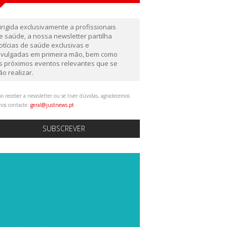
irigida exclusivamente a profissionais
e saúde, a nossa newsletter partilha
otícias de saúde exclusivas e
ivulgadas em primeira mão, bem como
s próximos eventos relevantes que se
ão realizar.
o receber a newsletter ou se tiver dúvidas, agradecemos
nos contacte:
geral@justnews.pt
SUBSCREVER