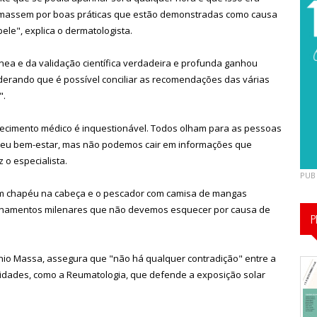
tomassem por boas práticas que estão demonstradas como causa
ele", explica o dermatologista.
ânea e da validação científica verdadeira e profunda ganhou
iderando que é possível conciliar as recomendações das várias
".
hecimento médico é inquestionável. Todos olham para as pessoas
seu bem-estar, mas não podemos cair em informações que
 o especialista.
PUB
com chapéu na cabeça e o pescador com camisa de mangas
nsinamentos milenares que não devemos esquecer por causa de
P
ónio Massa, assegura que "não há qualquer contradição" entre a
lidades, como a Reumatologia, que defende a exposição solar