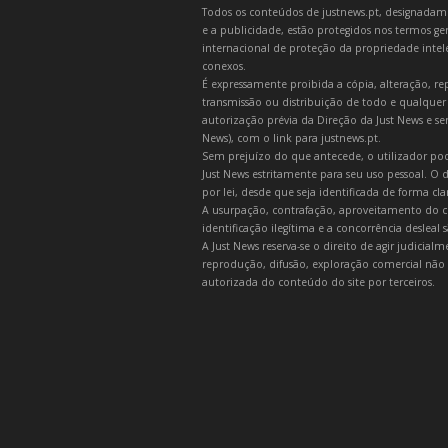
Todos os conteúdos de justnews.pt, designadament
e a publicidade, estão protegidos nos termos gera
internacional de proteção da propriedade intelec
conexos.
É expressamente proibida a cópia, alteração, re
transmissão ou distribuição de todo e qualquer
autorização prévia da Direção da Just News e se
News), com o link para justnews.pt.
Sem prejuízo do que antecede, o utilizador pod
Just News estritamente para seu uso pessoal. O
por lei, desde que seja identificada de forma cl
A usurpação, contrafação, aproveitamento do c
identificação ilegítima e a concorrência desleal
A Just News reserva-se o direito de agir judicia
reprodução, difusão, exploração comercial não 
autorizada do conteúdo do site por terceiros.