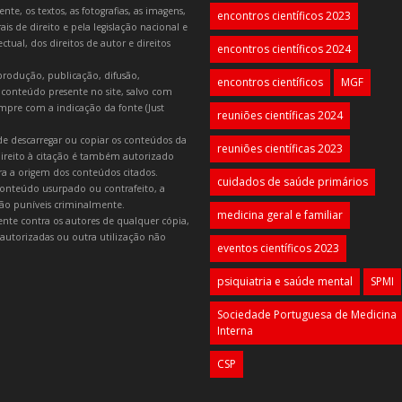
e, os textos, as fotografias, as imagens,
encontros científicos 2023
is de direito e pela legislação nacional e
tual, dos direitos de autor e direitos
encontros científicos 2024
produção, publicação, difusão,
encontros científicos
MGF
 conteúdo presente no site, salvo com
mpre com a indicação da fonte (Just
reuniões científicas 2024
e descarregar ou copiar os conteúdos da
reuniões científicas 2023
 direito à citação é também autorizado
ara a origem dos conteúdos citados.
cuidados de saúde primários
onteúdo usurpado ou contrafeito, a
 são puníveis criminalmente.
medicina geral e familiar
lmente contra os autores de qualquer cópia,
autorizadas ou outra utilização não
eventos científicos 2023
psiquiatria e saúde mental
SPMI
Sociedade Portuguesa de Medicina
Interna
CSP