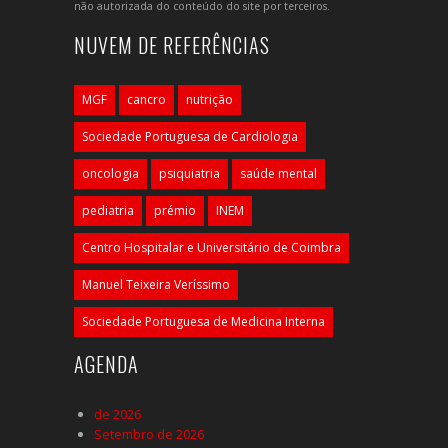
não autorizada do conteúdo do site por terceiros.
NUVEM DE REFERÊNCIAS
MGF
cancro
nutrição
Sociedade Portuguesa de Cardiologia
oncologia
psiquiatria
saúde mental
pediatria
prémio
INEM
Centro Hospitalar e Universitário de Coimbra
Manuel Teixeira Veríssimo
Sociedade Portuguesa de Medicina Interna
AGENDA
de 2026
Setembro de 2026