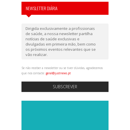
NEWSLETTER DIÁRIA
Dirigida exclusivamente a profissionais
de saúde, a nossa newsletter partilha
notícias de saúde exclusivas e
divulgadas em primeira mão, bem como
os próximos eventos relevantes que se
vão realizar.
Se não receber a newsletter ou se tiver dúvidas, agradecemos
que nos contacte:
geral@justnews.pt
SUBSCREVER