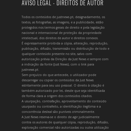
AVISO LEGAL - DIREITOS DE AUTOR
Todos os conteúdos de justnews.pt, designadamente, os
textos, as fotografias, as imagens, e a publicidade, estão
protegidos nos termos gerais de direito e pela legislação
nacional e internacional de proteção da propriedade
intelectual, dos direitos de autor e direitos conexos.
É expressamente proibida a cópia, alteração, reprodução,
publicação, difusão, transmissão ou distribuição de todo e
qualquer conteúdo presente no site, salvo com
autorização prévia da Direção da Just News e sempre com
a indicação da fonte (Just News), com o link para
justnews.pt.
Sem prejuízo do que antecede, o utilizador pode
descarregar ou copiar os conteúdos da Just News
estritamente para seu uso pessoal. O direito à citação é
também autorizado por lei, desde que seja identificada
de forma clara a origem dos conteúdos citados.
A usurpação, contrafação, aproveitamento do conteúdo
usurpado ou contrafeito, a identificação ilegítima e a
concorrência desleal são puníveis criminalmente.
A Just News reserva-se o direito de agir judicialmente
contra os autores de qualquer cópia, reprodução, difusão,
exploração comercial não autorizadas ou outra utilização