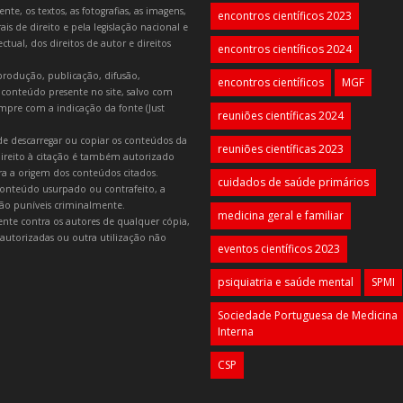
e, os textos, as fotografias, as imagens,
encontros científicos 2023
is de direito e pela legislação nacional e
tual, dos direitos de autor e direitos
encontros científicos 2024
produção, publicação, difusão,
encontros científicos
MGF
 conteúdo presente no site, salvo com
mpre com a indicação da fonte (Just
reuniões científicas 2024
e descarregar ou copiar os conteúdos da
reuniões científicas 2023
 direito à citação é também autorizado
ara a origem dos conteúdos citados.
cuidados de saúde primários
onteúdo usurpado ou contrafeito, a
 são puníveis criminalmente.
medicina geral e familiar
lmente contra os autores de qualquer cópia,
autorizadas ou outra utilização não
eventos científicos 2023
psiquiatria e saúde mental
SPMI
Sociedade Portuguesa de Medicina
Interna
CSP