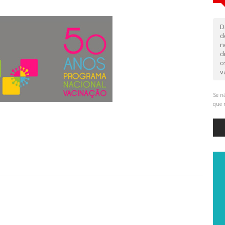
D
d
n
d
o
v
Se nã
que 