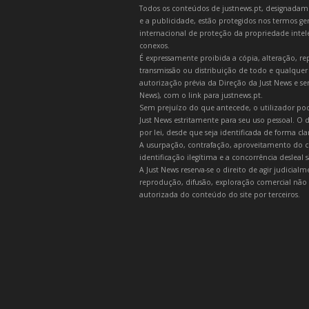
Todos os conteúdos de justnews.pt, designadament
e a publicidade, estão protegidos nos termos gera
internacional de proteção da propriedade intelec
conexos.
É expressamente proibida a cópia, alteração, re
transmissão ou distribuição de todo e qualquer
autorização prévia da Direção da Just News e se
News), com o link para justnews.pt.
Sem prejuízo do que antecede, o utilizador pod
Just News estritamente para seu uso pessoal. O
por lei, desde que seja identificada de forma cl
A usurpação, contrafação, aproveitamento do c
identificação ilegítima e a concorrência desleal
A Just News reserva-se o direito de agir judicia
reprodução, difusão, exploração comercial não 
autorizada do conteúdo do site por terceiros.