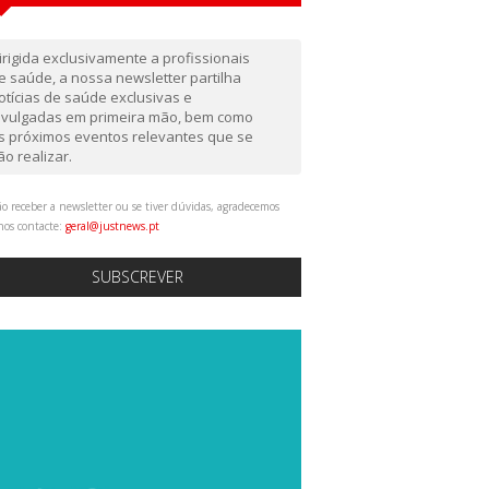
irigida exclusivamente a profissionais
e saúde, a nossa newsletter partilha
otícias de saúde exclusivas e
ivulgadas em primeira mão, bem como
s próximos eventos relevantes que se
ão realizar.
o receber a newsletter ou se tiver dúvidas, agradecemos
nos contacte:
geral@justnews.pt
SUBSCREVER