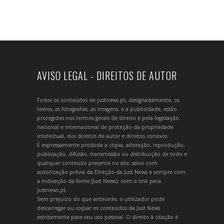
AVISO LEGAL - DIREITOS DE AUTOR
Todos os conteúdos de justnews.pt, designadamente, os
textos, as fotografias, as imagens, e a publicidade, estão
protegidos nos termos gerais de direito e pela legislação
nacional e internacional de proteção da propriedade
intelectual, dos direitos de autor e direitos conexos.
É expressamente proibida a cópia, alteração, reprodução,
publicação, difusão, transmissão ou distribuição de todo e
qualquer conteúdo presente no site, salvo com
autorização prévia da Direção da Just News e sempre com
a indicação da fonte (Just News), com o link para
justnews.pt.
Sem prejuízo do que antecede, o utilizador pode
descarregar ou copiar os conteúdos da Just News
estritamente para seu uso pessoal. O direito à citação é