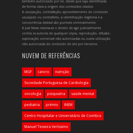
também autorizado por lei, desde que seja identificada
de forma clara a origem dos conteúdos citados.
A usurpação, contrafação, aproveitamento do conteúdo
usurpado ou contrafeito, a identificação ilegítima e a
concorrência desleal são puníveis criminalmente.
A Just News reserva-se o direito de agir judicialmente
contra os autores de qualquer cópia, reprodução, difusão,
exploração comercial não autorizadas ou outra utilização
não autorizada do conteúdo do site por terceiros.
NUVEM DE REFERÊNCIAS
MGF
cancro
nutrição
Sociedade Portuguesa de Cardiologia
oncologia
psiquiatria
saúde mental
pediatria
prémio
INEM
Centro Hospitalar e Universitário de Coimbra
Manuel Teixeira Veríssimo