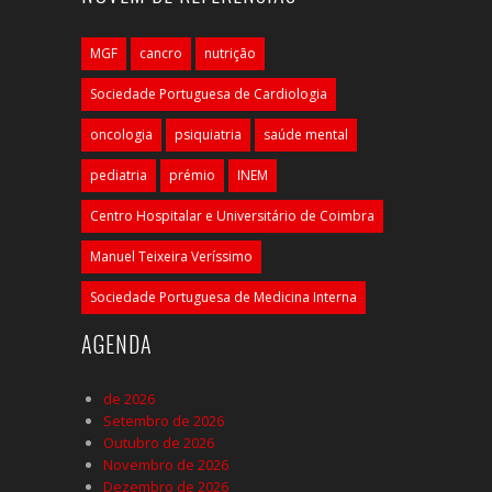
MGF
cancro
nutrição
Sociedade Portuguesa de Cardiologia
oncologia
psiquiatria
saúde mental
pediatria
prémio
INEM
Centro Hospitalar e Universitário de Coimbra
Manuel Teixeira Veríssimo
Sociedade Portuguesa de Medicina Interna
AGENDA
de 2026
Setembro de 2026
Outubro de 2026
Novembro de 2026
Dezembro de 2026