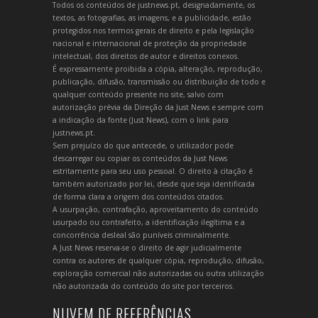
Todos os conteúdos de justnews.pt, designadamente, os
textos, as fotografias, as imagens, e a publicidade, estão
protegidos nos termos gerais de direito e pela legislação
nacional e internacional de proteção da propriedade
intelectual, dos direitos de autor e direitos conexos.
É expressamente proibida a cópia, alteração, reprodução,
publicação, difusão, transmissão ou distribuição de todo e
qualquer conteúdo presente no site, salvo com
autorização prévia da Direção da Just News e sempre com
a indicação da fonte (Just News), com o link para
justnews.pt.
Sem prejuízo do que antecede, o utilizador pode
descarregar ou copiar os conteúdos da Just News
estritamente para seu uso pessoal. O direito à citação é
também autorizado por lei, desde que seja identificada
de forma clara a origem dos conteúdos citados.
A usurpação, contrafação, aproveitamento do conteúdo
usurpado ou contrafeito, a identificação ilegítima e a
concorrência desleal são puníveis criminalmente.
A Just News reserva-se o direito de agir judicialmente
contra os autores de qualquer cópia, reprodução, difusão,
exploração comercial não autorizadas ou outra utilização
não autorizada do conteúdo do site por terceiros.
NUVEM DE REFERÊNCIAS