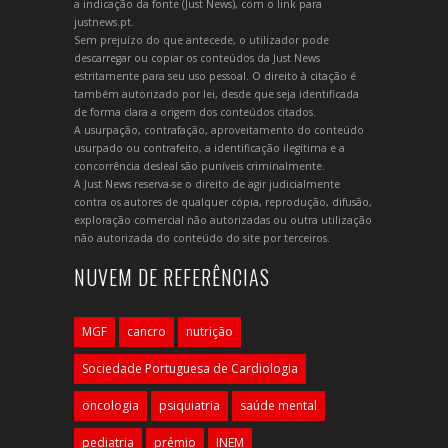
a indicação da fonte (Just News), com o link para
justnews.pt.
Sem prejuízo do que antecede, o utilizador pode
descarregar ou copiar os conteúdos da Just News
estritamente para seu uso pessoal. O direito à citação é
também autorizado por lei, desde que seja identificada
de forma clara a origem dos conteúdos citados.
A usurpação, contrafação, aproveitamento do conteúdo
usurpado ou contrafeito, a identificação ilegítima e a
concorrência desleal são puníveis criminalmente.
A Just News reserva-se o direito de agir judicialmente
contra os autores de qualquer cópia, reprodução, difusão,
exploração comercial não autorizadas ou outra utilização
não autorizada do conteúdo do site por terceiros.
NUVEM DE REFERÊNCIAS
MGF
cancro
nutrição
Sociedade Portuguesa de Cardiologia
oncologia
psiquiatria
saúde mental
pediatria
prémio
INEM