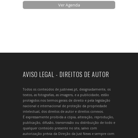
Ver Agenda
AVISO LEGAL - DIREITOS DE AUTOR
Todos os conteúdos de justnews.pt, designadamente, os
textos, as fotografias, as imagens, e a publicidade, estão
protegidos nos termos gerais de direito e pela legislação
nacional e internacional de proteção da propriedade
intelectual, dos direitos de autor e direitos conexos.
É expressamente proibida a cópia, alteração, reprodução,
publicação, difusão, transmissão ou distribuição de todo e
qualquer conteúdo presente no site, salvo com
autorização prévia da Direção da Just News e sempre com