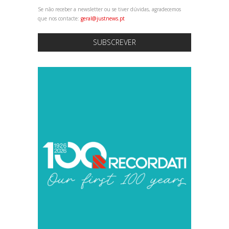
Se não receber a newsletter ou se tiver dúvidas, agradecemos
que nos contacte:
geral@justnews.pt
SUBSCREVER