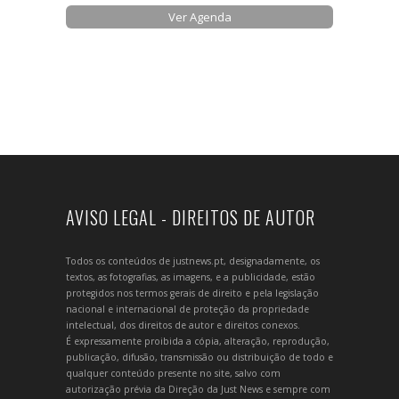
Ver Agenda
AVISO LEGAL - DIREITOS DE AUTOR
Todos os conteúdos de justnews.pt, designadamente, os
textos, as fotografias, as imagens, e a publicidade, estão
protegidos nos termos gerais de direito e pela legislação
nacional e internacional de proteção da propriedade
intelectual, dos direitos de autor e direitos conexos.
É expressamente proibida a cópia, alteração, reprodução,
publicação, difusão, transmissão ou distribuição de todo e
qualquer conteúdo presente no site, salvo com
autorização prévia da Direção da Just News e sempre com