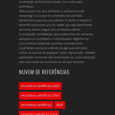
a indicação da fonte (Just News), com o link para
justnews.pt.
Sem prejuízo do que antecede, o utilizador pode
descarregar ou copiar os conteúdos da Just News
estritamente para seu uso pessoal. O direito à citação é
também autorizado por lei, desde que seja identificada
de forma clara a origem dos conteúdos citados.
A usurpação, contrafação, aproveitamento do conteúdo
usurpado ou contrafeito, a identificação ilegítima e a
concorrência desleal são puníveis criminalmente.
A Just News reserva-se o direito de agir judicialmente
contra os autores de qualquer cópia, reprodução, difusão,
exploração comercial não autorizadas ou outra utilização
não autorizada do conteúdo do site por terceiros.
NUVEM DE REFERÊNCIAS
encontros científicos 2023
encontros científicos 2024
encontros científicos
MGF
reuniões científicas 2024