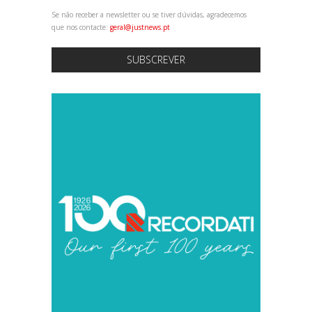
Se não receber a newsletter ou se tiver dúvidas, agradecemos
que nos contacte:
geral@justnews.pt
SUBSCREVER