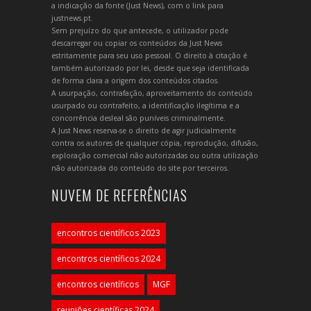
a indicação da fonte (Just News), com o link para
justnews.pt.
Sem prejuízo do que antecede, o utilizador pode
descarregar ou copiar os conteúdos da Just News
estritamente para seu uso pessoal. O direito à citação é
também autorizado por lei, desde que seja identificada
de forma clara a origem dos conteúdos citados.
A usurpação, contrafação, aproveitamento do conteúdo
usurpado ou contrafeito, a identificação ilegítima e a
concorrência desleal são puníveis criminalmente.
A Just News reserva-se o direito de agir judicialmente
contra os autores de qualquer cópia, reprodução, difusão,
exploração comercial não autorizadas ou outra utilização
não autorizada do conteúdo do site por terceiros.
NUVEM DE REFERÊNCIAS
encontros científicos 2023
encontros científicos 2024
encontros científicos
MGF
reuniões científicas 2024