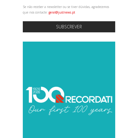
Se não receber a newsletter ou se tiver dúvidas, agradecemos
que nos contacte:
geral@justnews.pt
SUBSCREVER