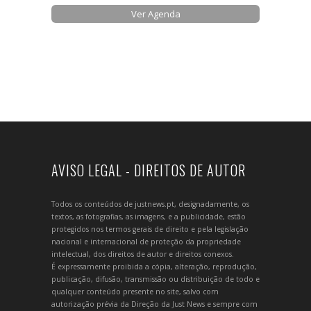
Ver Agenda
AVISO LEGAL - DIREITOS DE AUTOR
Todos os conteúdos de justnews.pt, designadamente, os
textos, as fotografias, as imagens, e a publicidade, estão
protegidos nos termos gerais de direito e pela legislação
nacional e internacional de proteção da propriedade
intelectual, dos direitos de autor e direitos conexos.
É expressamente proibida a cópia, alteração, reprodução,
publicação, difusão, transmissão ou distribuição de todo e
qualquer conteúdo presente no site, salvo com
autorização prévia da Direção da Just News e sempre com