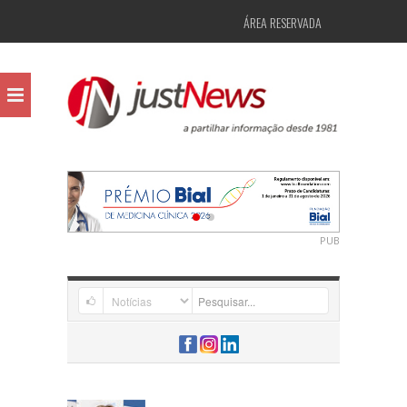
ÁREA RESERVADA
PUB