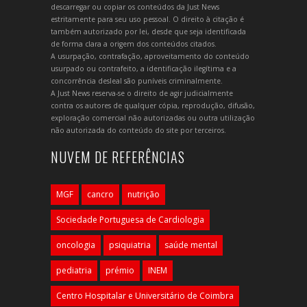
descarregar ou copiar os conteúdos da Just News
estritamente para seu uso pessoal. O direito à citação é
também autorizado por lei, desde que seja identificada
de forma clara a origem dos conteúdos citados.
A usurpação, contrafação, aproveitamento do conteúdo
usurpado ou contrafeito, a identificação ilegítima e a
concorrência desleal são puníveis criminalmente.
A Just News reserva-se o direito de agir judicialmente
contra os autores de qualquer cópia, reprodução, difusão,
exploração comercial não autorizadas ou outra utilização
não autorizada do conteúdo do site por terceiros.
NUVEM DE REFERÊNCIAS
MGF
cancro
nutrição
Sociedade Portuguesa de Cardiologia
oncologia
psiquiatria
saúde mental
pediatria
prémio
INEM
Centro Hospitalar e Universitário de Coimbra