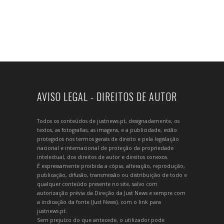
AVISO LEGAL - DIREITOS DE AUTOR
Todos os conteúdos de justnews.pt, designadamente, os
textos, as fotografias, as imagens, e a publicidade, estão
protegidos nos termos gerais de direito e pela legislação
nacional e internacional de proteção da propriedade
intelectual, dos direitos de autor e direitos conexos.
É expressamente proibida a cópia, alteração, reprodução,
publicação, difusão, transmissão ou distribuição de todo e
qualquer conteúdo presente no site, salvo com
autorização prévia da Direção da Just News e sempre com
a indicação da fonte (Just News), com o link para
justnews.pt.
Sem prejuízo do que antecede, o utilizador pode