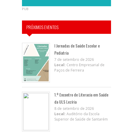
PUB
PRÓXIMOS EVENTOS
I Jornadas de Saúde Escolar e
Pediatria
7 de setembro de 2026
Local:
Centro Empresarial de
Paços de Ferreira
1.º Encontro de Literacia em Saúde
da ULS Lezíria
8 de setembro de 2026
Local:
Auditório da Escola
Superior de Saúde de Santarém