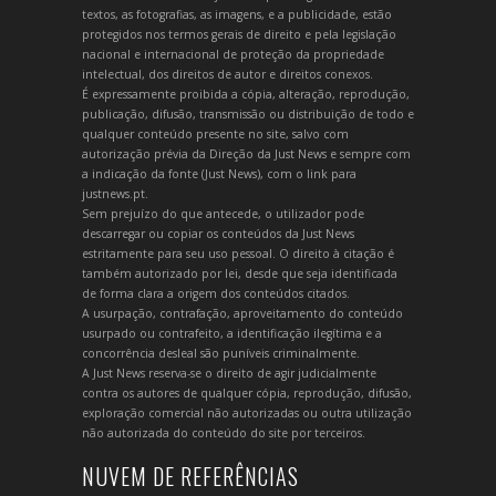
textos, as fotografias, as imagens, e a publicidade, estão
protegidos nos termos gerais de direito e pela legislação
nacional e internacional de proteção da propriedade
intelectual, dos direitos de autor e direitos conexos.
É expressamente proibida a cópia, alteração, reprodução,
publicação, difusão, transmissão ou distribuição de todo e
qualquer conteúdo presente no site, salvo com
autorização prévia da Direção da Just News e sempre com
a indicação da fonte (Just News), com o link para
justnews.pt.
Sem prejuízo do que antecede, o utilizador pode
descarregar ou copiar os conteúdos da Just News
estritamente para seu uso pessoal. O direito à citação é
também autorizado por lei, desde que seja identificada
de forma clara a origem dos conteúdos citados.
A usurpação, contrafação, aproveitamento do conteúdo
usurpado ou contrafeito, a identificação ilegítima e a
concorrência desleal são puníveis criminalmente.
A Just News reserva-se o direito de agir judicialmente
contra os autores de qualquer cópia, reprodução, difusão,
exploração comercial não autorizadas ou outra utilização
não autorizada do conteúdo do site por terceiros.
NUVEM DE REFERÊNCIAS