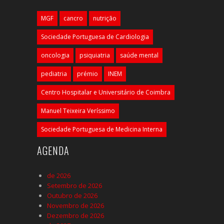
MGF
cancro
nutrição
Sociedade Portuguesa de Cardiologia
oncologia
psiquiatria
saúde mental
pediatria
prémio
INEM
Centro Hospitalar e Universitário de Coimbra
Manuel Teixeira Veríssimo
Sociedade Portuguesa de Medicina Interna
AGENDA
de 2026
Setembro de 2026
Outubro de 2026
Novembro de 2026
Dezembro de 2026