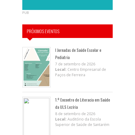
PUB
PRÓXIMOS EVENTOS
I Jornadas de Saúde Escolar e
Pediatria
7 de setembro de 2026
Local:
Centro Empresarial de
Paços de Ferreira
1.º Encontro de Literacia em Saúde
da ULS Lezíria
8 de setembro de 2026
Local:
Auditório da Escola
Superior de Saúde de Santarém