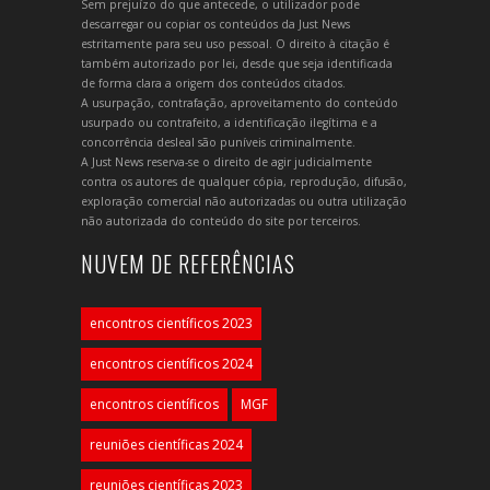
Sem prejuízo do que antecede, o utilizador pode
descarregar ou copiar os conteúdos da Just News
estritamente para seu uso pessoal. O direito à citação é
também autorizado por lei, desde que seja identificada
de forma clara a origem dos conteúdos citados.
A usurpação, contrafação, aproveitamento do conteúdo
usurpado ou contrafeito, a identificação ilegítima e a
concorrência desleal são puníveis criminalmente.
A Just News reserva-se o direito de agir judicialmente
contra os autores de qualquer cópia, reprodução, difusão,
exploração comercial não autorizadas ou outra utilização
não autorizada do conteúdo do site por terceiros.
NUVEM DE REFERÊNCIAS
encontros científicos 2023
encontros científicos 2024
encontros científicos
MGF
reuniões científicas 2024
reuniões científicas 2023