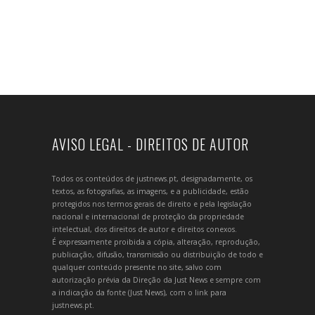
AVISO LEGAL - DIREITOS DE AUTOR
Todos os conteúdos de justnews.pt, designadamente, os
textos, as fotografias, as imagens, e a publicidade, estão
protegidos nos termos gerais de direito e pela legislação
nacional e internacional de proteção da propriedade
intelectual, dos direitos de autor e direitos conexos.
É expressamente proibida a cópia, alteração, reprodução,
publicação, difusão, transmissão ou distribuição de todo e
qualquer conteúdo presente no site, salvo com
autorização prévia da Direção da Just News e sempre com
a indicação da fonte (Just News), com o link para
justnews.pt.