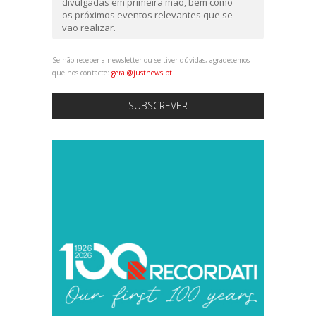
divulgadas em primeira mão, bem como
os próximos eventos relevantes que se
vão realizar.
Se não receber a newsletter ou se tiver dúvidas, agradecemos
que nos contacte:
geral@justnews.pt
SUBSCREVER