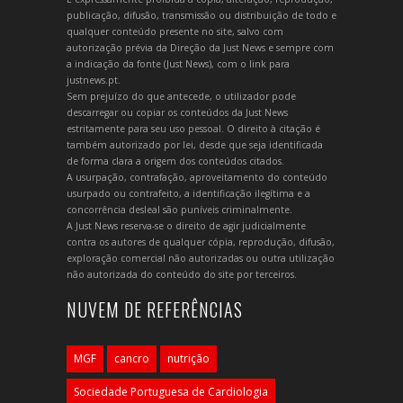
publicação, difusão, transmissão ou distribuição de todo e
qualquer conteúdo presente no site, salvo com
autorização prévia da Direção da Just News e sempre com
a indicação da fonte (Just News), com o link para
justnews.pt.
Sem prejuízo do que antecede, o utilizador pode
descarregar ou copiar os conteúdos da Just News
estritamente para seu uso pessoal. O direito à citação é
também autorizado por lei, desde que seja identificada
de forma clara a origem dos conteúdos citados.
A usurpação, contrafação, aproveitamento do conteúdo
usurpado ou contrafeito, a identificação ilegítima e a
concorrência desleal são puníveis criminalmente.
A Just News reserva-se o direito de agir judicialmente
contra os autores de qualquer cópia, reprodução, difusão,
exploração comercial não autorizadas ou outra utilização
não autorizada do conteúdo do site por terceiros.
NUVEM DE REFERÊNCIAS
MGF
cancro
nutrição
Sociedade Portuguesa de Cardiologia