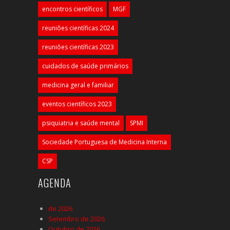
encontros científicos
MGF
reuniões científicas 2024
reuniões científicas 2023
cuidados de saúde primários
medicina geral e familiar
eventos científicos 2023
psiquiatria e saúde mental
SPMI
Sociedade Portuguesa de Medicina Interna
CSP
AGENDA
de 2026
Setembro de 2026
Outubro de 2026