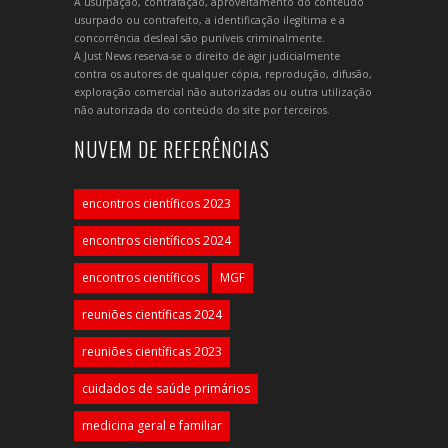
A usurpação, contrafação, aproveitamento do conteúdo
usurpado ou contrafeito, a identificação ilegítima e a
concorrência desleal são puníveis criminalmente.
A Just News reserva-se o direito de agir judicialmente
contra os autores de qualquer cópia, reprodução, difusão,
exploração comercial não autorizadas ou outra utilização
não autorizada do conteúdo do site por terceiros.
NUVEM DE REFERÊNCIAS
encontros científicos 2023
encontros científicos 2024
encontros científicos
MGF
reuniões científicas 2024
reuniões científicas 2023
cuidados de saúde primários
medicina geral e familiar