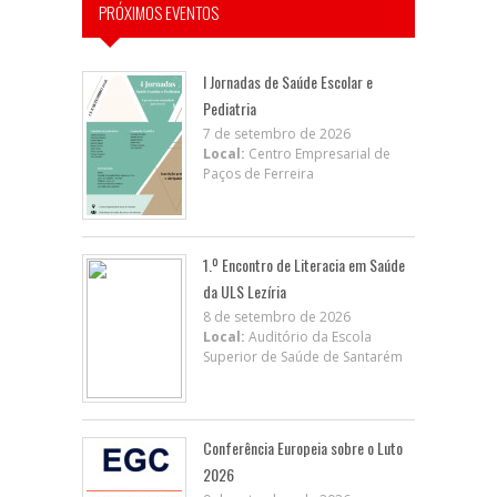
PRÓXIMOS EVENTOS
I Jornadas de Saúde Escolar e
Pediatria
7 de setembro de 2026
Local:
Centro Empresarial de
Paços de Ferreira
1.º Encontro de Literacia em Saúde
da ULS Lezíria
8 de setembro de 2026
Local:
Auditório da Escola
Superior de Saúde de Santarém
Conferência Europeia sobre o Luto
2026