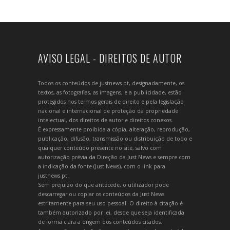
AVISO LEGAL - DIREITOS DE AUTOR
Todos os conteúdos de justnews.pt, designadamente, os
textos, as fotografias, as imagens, e a publicidade, estão
protegidos nos termos gerais de direito e pela legislação
nacional e internacional de proteção da propriedade
intelectual, dos direitos de autor e direitos conexos.
É expressamente proibida a cópia, alteração, reprodução,
publicação, difusão, transmissão ou distribuição de todo e
qualquer conteúdo presente no site, salvo com
autorização prévia da Direção da Just News e sempre com
a indicação da fonte (Just News), com o link para
justnews.pt.
Sem prejuízo do que antecede, o utilizador pode
descarregar ou copiar os conteúdos da Just News
estritamente para seu uso pessoal. O direito à citação é
também autorizado por lei, desde que seja identificada
de forma clara a origem dos conteúdos citados.