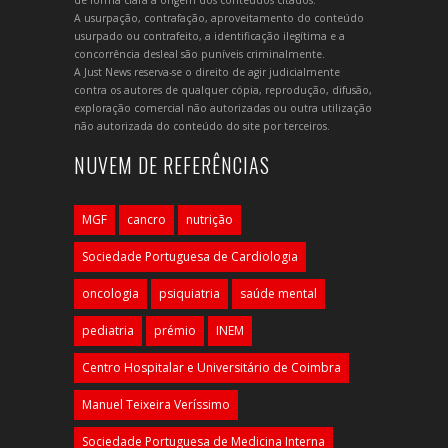
A usurpação, contrafação, aproveitamento do conteúdo
usurpado ou contrafeito, a identificação ilegítima e a
concorrência desleal são puníveis criminalmente.
A Just News reserva-se o direito de agir judicialmente
contra os autores de qualquer cópia, reprodução, difusão,
exploração comercial não autorizadas ou outra utilização
não autorizada do conteúdo do site por terceiros.
NUVEM DE REFERÊNCIAS
MGF
cancro
nutrição
Sociedade Portuguesa de Cardiologia
oncologia
psiquiatria
saúde mental
pediatria
prémio
INEM
Centro Hospitalar e Universitário de Coimbra
Manuel Teixeira Veríssimo
Sociedade Portuguesa de Medicina Interna