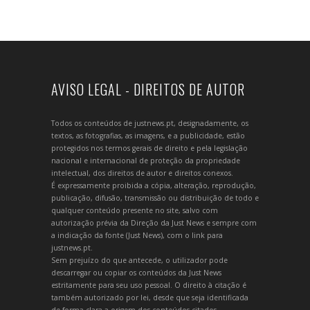
AVISO LEGAL - DIREITOS DE AUTOR
Todos os conteúdos de justnews.pt, designadamente, os
textos, as fotografias, as imagens, e a publicidade, estão
protegidos nos termos gerais de direito e pela legislação
nacional e internacional de proteção da propriedade
intelectual, dos direitos de autor e direitos conexos.
É expressamente proibida a cópia, alteração, reprodução,
publicação, difusão, transmissão ou distribuição de todo e
qualquer conteúdo presente no site, salvo com
autorização prévia da Direção da Just News e sempre com
a indicação da fonte (Just News), com o link para
justnews.pt.
Sem prejuízo do que antecede, o utilizador pode
descarregar ou copiar os conteúdos da Just News
estritamente para seu uso pessoal. O direito à citação é
também autorizado por lei, desde que seja identificada
de forma clara a origem dos conteúdos citados.