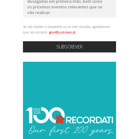
divulgadas em primeira mão, bem como
os próximos eventos relevantes que se
vão realizar.
Se não receber a newsletter ou se tiver dúvidas, agradecemos
que nos contacte:
geral@justnews.pt
SUBSCREVER