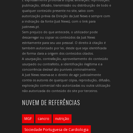
publicação, difusão, transmissão ou distribuição de todo e
qualquer conteúdo presente no site, salvo com
autorização prévia da Direção da Just News e sempre com
a indicação da fonte (Just News), com o link para
justnews.pt.
Sem prejuízo do que antecede, o utilizador pode
descarregar ou copiar os conteúdos da Just News
estritamente para seu uso pessoal. O direito à citação é
também autorizado por lei, desde que seja identificada
de forma clara a origem dos conteúdos citados.
A usurpação, contrafação, aproveitamento do conteúdo
usurpado ou contrafeito, a identificação ilegítima e a
concorrência desleal são puníveis criminalmente.
A Just News reserva-se o direito de agir judicialmente
contra os autores de qualquer cópia, reprodução, difusão,
exploração comercial não autorizadas ou outra utilização
não autorizada do conteúdo do site por terceiros.
NUVEM DE REFERÊNCIAS
MGF
cancro
nutrição
Sociedade Portuguesa de Cardiologia