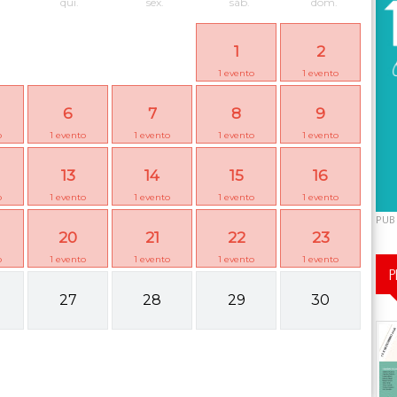
qui.
sex.
sáb.
dom.
1
2
1
evento
1
evento
6
7
8
9
o
1
evento
1
evento
1
evento
1
evento
13
14
15
16
o
1
evento
1
evento
1
evento
1
evento
PUB
20
21
22
23
o
1
evento
1
evento
1
evento
1
evento
P
27
28
29
30