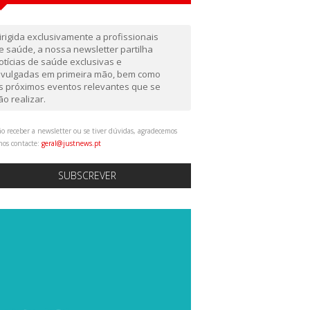
irigida exclusivamente a profissionais
e saúde, a nossa newsletter partilha
otícias de saúde exclusivas e
ivulgadas em primeira mão, bem como
s próximos eventos relevantes que se
ão realizar.
o receber a newsletter ou se tiver dúvidas, agradecemos
nos contacte:
geral@justnews.pt
SUBSCREVER