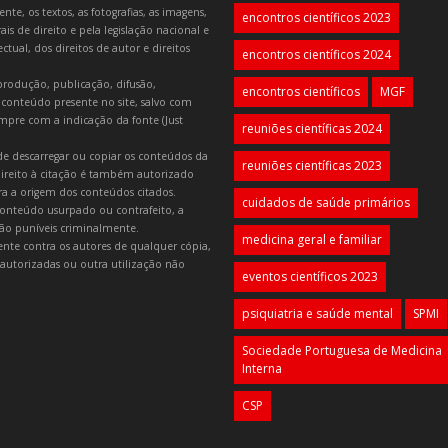
e, os textos, as fotografias, as imagens,
encontros científicos 2023
is de direito e pela legislação nacional e
tual, dos direitos de autor e direitos
encontros científicos 2024
produção, publicação, difusão,
encontros científicos
MGF
 conteúdo presente no site, salvo com
mpre com a indicação da fonte (Just
reuniões científicas 2024
e descarregar ou copiar os conteúdos da
reuniões científicas 2023
 direito à citação é também autorizado
ara a origem dos conteúdos citados.
cuidados de saúde primários
onteúdo usurpado ou contrafeito, a
 são puníveis criminalmente.
medicina geral e familiar
lmente contra os autores de qualquer cópia,
autorizadas ou outra utilização não
eventos científicos 2023
psiquiatria e saúde mental
SPMI
Sociedade Portuguesa de Medicina
Interna
CSP