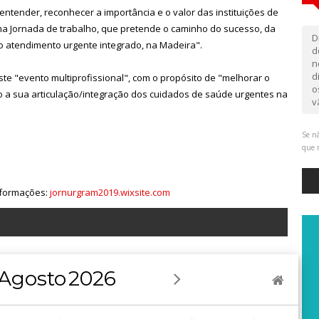
ntender, reconhecer a importância e o valor das instituições de
ma Jornada de trabalho, que pretende o caminho do sucesso, da
D
ao atendimento urgente integrado, na Madeira".
d
n
d
ste "evento multiprofissional", com o propósito de "melhorar o
o
mo a sua articulação/integração dos cuidados de saúde urgentes na
v
Se nã
que 
informações:
jornurgram2019.wixsite.com
Agosto
2026