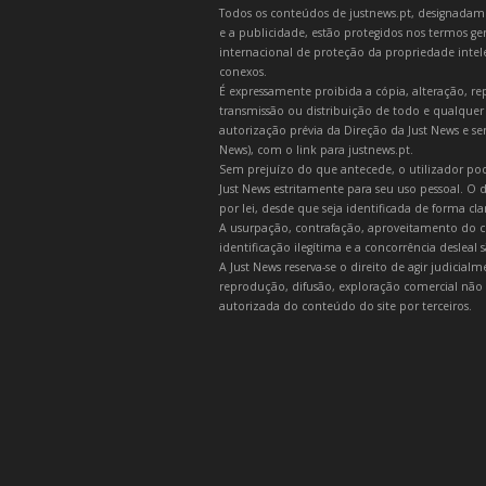
Todos os conteúdos de justnews.pt, designadament
e a publicidade, estão protegidos nos termos gera
internacional de proteção da propriedade intelec
conexos.
É expressamente proibida a cópia, alteração, re
transmissão ou distribuição de todo e qualquer
autorização prévia da Direção da Just News e se
News), com o link para justnews.pt.
Sem prejuízo do que antecede, o utilizador pod
Just News estritamente para seu uso pessoal. O
por lei, desde que seja identificada de forma cl
A usurpação, contrafação, aproveitamento do c
identificação ilegítima e a concorrência desleal
A Just News reserva-se o direito de agir judicia
reprodução, difusão, exploração comercial não 
autorizada do conteúdo do site por terceiros.