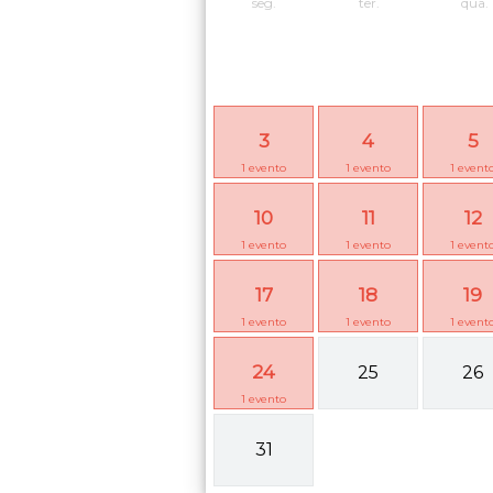
seg.
ter.
qua.
3
4
5
1
evento
1
evento
1
event
10
11
12
1
evento
1
evento
1
event
17
18
19
1
evento
1
evento
1
event
24
25
26
1
evento
31