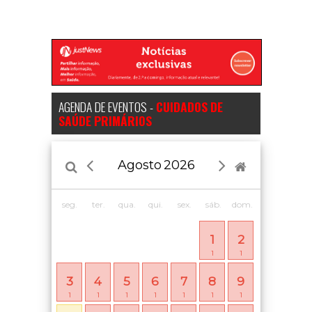
AGENDA DE EVENTOS -
CUIDADOS DE
SAÚDE PRIMÁRIOS
Agosto
2026
seg.
ter.
qua.
qui.
sex.
sáb.
dom.
1
2
1
1
3
4
5
6
7
8
9
1
1
1
1
1
1
1