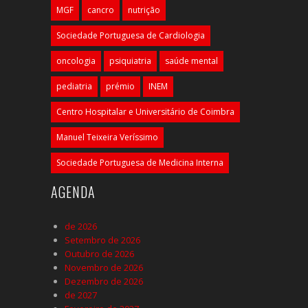
MGF
cancro
nutrição
Sociedade Portuguesa de Cardiologia
oncologia
psiquiatria
saúde mental
pediatria
prémio
INEM
Centro Hospitalar e Universitário de Coimbra
Manuel Teixeira Veríssimo
Sociedade Portuguesa de Medicina Interna
AGENDA
de 2026
Setembro de 2026
Outubro de 2026
Novembro de 2026
Dezembro de 2026
de 2027