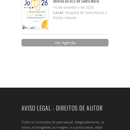
Interna da ULS de Santa Maria
16 de setembro de 2026
Local:
Hospital de Santa Maria e
Pulido Valente
Ver Agenda
AVISO LEGAL - DIREITOS DE AUTOR
Todos os conteúdos de justnews.pt, designadamente, os
textos, as fotografias, as imagens, e a publicidade, estão