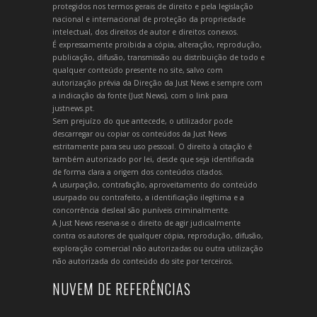
protegidos nos termos gerais de direito e pela legislação
nacional e internacional de proteção da propriedade
intelectual, dos direitos de autor e direitos conexos.
É expressamente proibida a cópia, alteração, reprodução,
publicação, difusão, transmissão ou distribuição de todo e
qualquer conteúdo presente no site, salvo com
autorização prévia da Direção da Just News e sempre com
a indicação da fonte (Just News), com o link para
justnews.pt.
Sem prejuízo do que antecede, o utilizador pode
descarregar ou copiar os conteúdos da Just News
estritamente para seu uso pessoal. O direito à citação é
também autorizado por lei, desde que seja identificada
de forma clara a origem dos conteúdos citados.
A usurpação, contrafação, aproveitamento do conteúdo
usurpado ou contrafeito, a identificação ilegítima e a
concorrência desleal são puníveis criminalmente.
A Just News reserva-se o direito de agir judicialmente
contra os autores de qualquer cópia, reprodução, difusão,
exploração comercial não autorizadas ou outra utilização
não autorizada do conteúdo do site por terceiros.
NUVEM DE REFERÊNCIAS