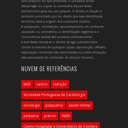
Sem prejuízo do que antecede, o utilizador pode
descarregar ou copiar os conteúdos da Just News
estritamente para seu uso pessoal. O direito à citação é
também autorizado por lei, desde que seja identificada
de forma clara a origem dos conteúdos citados.
A usurpação, contrafação, aproveitamento do conteúdo
usurpado ou contrafeito, a identificação ilegítima e a
concorrência desleal são puníveis criminalmente.
A Just News reserva-se o direito de agir judicialmente
contra os autores de qualquer cópia, reprodução, difusão,
exploração comercial não autorizadas ou outra utilização
não autorizada do conteúdo do site por terceiros.
NUVEM DE REFERÊNCIAS
MGF
cancro
nutrição
Sociedade Portuguesa de Cardiologia
oncologia
psiquiatria
saúde mental
pediatria
prémio
INEM
Centro Hospitalar e Universitário de Coimbra