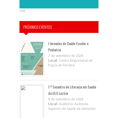
PUB
PRÓXIMOS EVENTOS
I Jornadas de Saúde Escolar e
Pediatria
7 de setembro de 2026
Local:
Centro Empresarial de
Paços de Ferreira
1.º Encontro de Literacia em Saúde
da ULS Lezíria
8 de setembro de 2026
Local:
Auditório da Escola
Superior de Saúde de Santarém