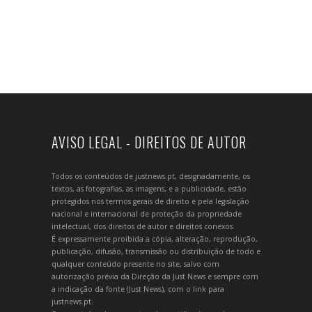
AVISO LEGAL - DIREITOS DE AUTOR
Todos os conteúdos de justnews.pt, designadamente, os
textos, as fotografias, as imagens, e a publicidade, estão
protegidos nos termos gerais de direito e pela legislação
nacional e internacional de proteção da propriedade
intelectual, dos direitos de autor e direitos conexos.
É expressamente proibida a cópia, alteração, reprodução,
publicação, difusão, transmissão ou distribuição de todo e
qualquer conteúdo presente no site, salvo com
autorização prévia da Direção da Just News e sempre com
a indicação da fonte (Just News), com o link para
justnews.pt.