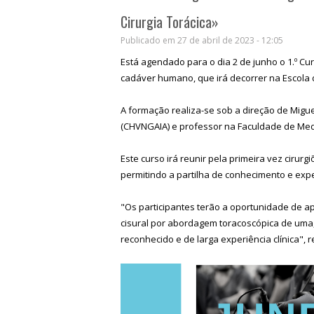
Cirurgia Torácica»
Publicado em 27 de abril de 2023 - 12:05
Está agendado para o dia 2 de junho o 1.º 
cadáver humano, que irá decorrer na Escola
A formação realiza-se sob a direção de Miguel
(CHVNGAIA) e professor na Faculdade de Med
Este curso irá reunir pela primeira vez cirurg
permitindo a partilha de conhecimento e ex
"Os participantes terão a oportunidade de ap
cisural por abordagem toracoscópica de uma,
reconhecido e de larga experiência clínica",