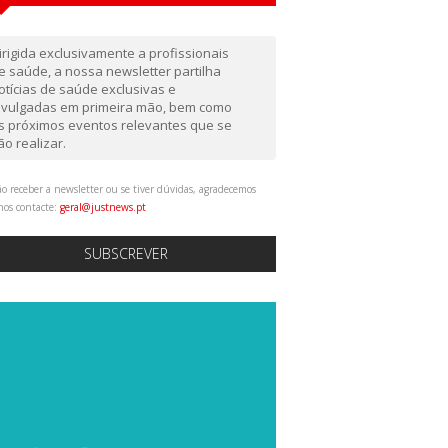
irigida exclusivamente a profissionais
e saúde, a nossa newsletter partilha
otícias de saúde exclusivas e
ivulgadas em primeira mão, bem como
s próximos eventos relevantes que se
ão realizar.
o receber a newsletter ou se tiver dúvidas, agradecemos
nos contacte:
geral@justnews.pt
SUBSCREVER