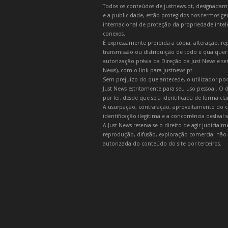
Todos os conteúdos de justnews.pt, designadament
e a publicidade, estão protegidos nos termos gera
internacional de proteção da propriedade intelec
conexos.
É expressamente proibida a cópia, alteração, re
transmissão ou distribuição de todo e qualquer
autorização prévia da Direção da Just News e se
News), com o link para justnews.pt.
Sem prejuízo do que antecede, o utilizador pod
Just News estritamente para seu uso pessoal. O
por lei, desde que seja identificada de forma cl
A usurpação, contrafação, aproveitamento do c
identificação ilegítima e a concorrência desleal
A Just News reserva-se o direito de agir judicia
reprodução, difusão, exploração comercial não 
autorizada do conteúdo do site por terceiros.