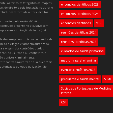
e, os textos, as fotografias, as imagens,
encontros científicos 2023
is de direito e pela legislação nacional e
tual, dos direitos de autor e direitos
encontros científicos 2024
produção, publicação, difusão,
encontros científicos
MGF
 conteúdo presente no site, salvo com
mpre com a indicação da fonte (Just
reuniões científicas 2024
e descarregar ou copiar os conteúdos da
reuniões científicas 2023
 direito à citação é também autorizado
ara a origem dos conteúdos citados.
cuidados de saúde primários
onteúdo usurpado ou contrafeito, a
 são puníveis criminalmente.
medicina geral e familiar
lmente contra os autores de qualquer cópia,
autorizadas ou outra utilização não
eventos científicos 2023
psiquiatria e saúde mental
SPMI
Sociedade Portuguesa de Medicina
Interna
CSP