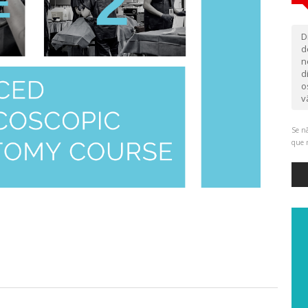
D
d
n
d
o
v
Se nã
que 